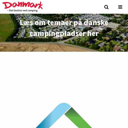
Læs om temaer på danske
campingpladser her