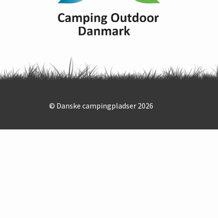
© Danske campingpladser 2026