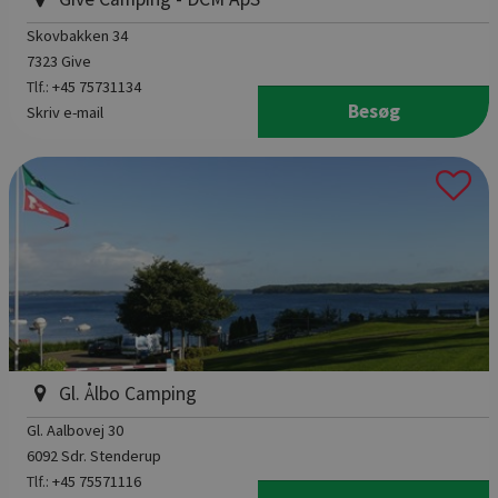
Skovbakken 34
7323 Give
Tlf.:
+45 75731134
Besøg
Skriv e-mail
Gl. Ålbo Camping
Gl. Aalbovej 30
6092 Sdr. Stenderup
Tlf.:
+45 75571116