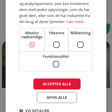
og analysepartnere, som kan kombinere
Hals Strand Camping
dem med andre oplysninger, som du har
Lagunen 8
givet dem, eller som de har indsamlet fra
9370 Hals
din brug af deres tjenester.
Læs mere
Tlf.:
+45 51243507
Besøg
Skriv e-mail
Absolut
Ydeevne
Målretning
nødvendige
Funktionalitet
ACCEPTER ALLE
Ly Outdoor Camp
AFVIS ALLE
Vejlsøvej 7
8600 Silkeborg
VIS DETALJER