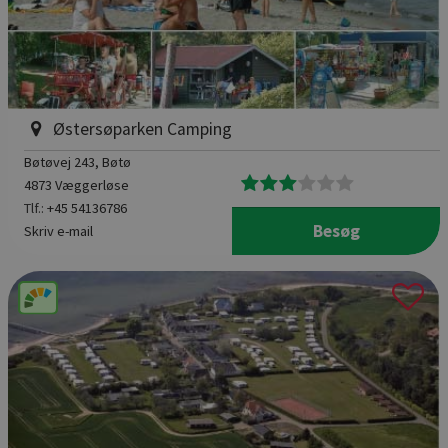
Østersøparken Camping
Bøtøvej 243
, Bøtø
4873 Væggerløse
Tlf.:
+45 54136786
Besøg
Skriv e-mail