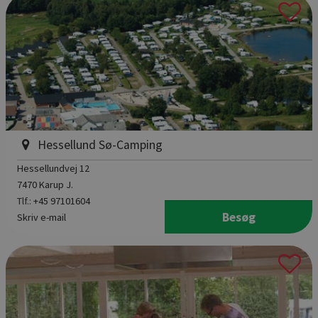
Hessellund Sø-Camping
Hessellundvej 12
7470 Karup J.
Tlf.:
+45 97101604
Besøg
Skriv e-mail