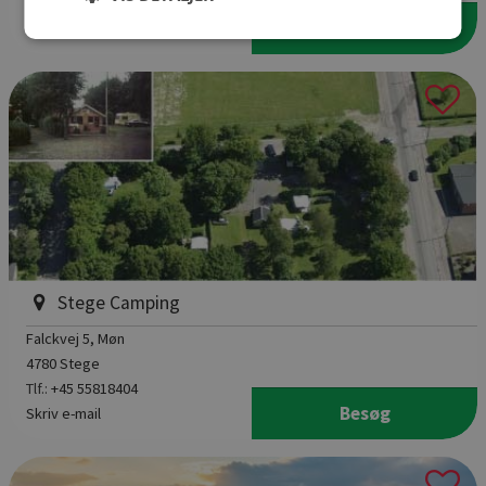
Tlf.:
+45 86822201
Besøg
Skriv e-mail
Stege Camping
Falckvej 5
, Møn
4780 Stege
Tlf.:
+45 55818404
Besøg
Skriv e-mail