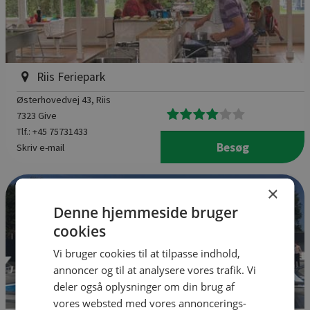
Riis Feriepark
Østerhovedvej 43
, Riis
7323 Give
Tlf.:
+45 75731433
Besøg
Skriv e-mail
×
Denne hjemmeside bruger
cookies
Vi bruger cookies til at tilpasse indhold,
annoncer og til at analysere vores trafik. Vi
deler også oplysninger om din brug af
vores websted med vores annoncerings-