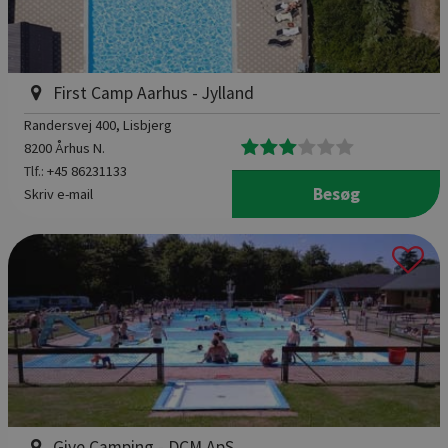
First Camp Aarhus - Jylland
Randersvej 400
, Lisbjerg
8200 Århus N.
Tlf.:
+45 86231133
Besøg
Skriv e-mail
Give Camping - DCM ApS