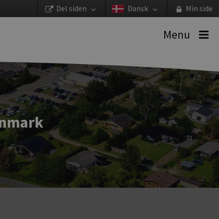
Del siden
Dansk
Min side
Menu
anmark