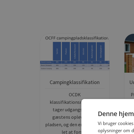
Campingklassifikation
OCDK
P
klassifikationsmodellen
Da
tager udgangspunkt i
Denne hjem
gæstens oplevelse på
Vi bruger cookies 
pladsen, og den er intuitiv og
f
oplysninger om d
let at forstå.