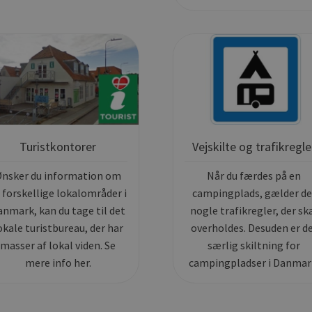
Turistkontorer
Vejskilte og trafikregle
nsker du information om
Når du færdes på en
 forskellige lokalområder i
campingplads, gælder de
anmark, kan du tage til det
nogle trafikregler, der sk
okale turistbureau, der har
overholdes. Desuden er d
masser af lokal viden. Se
særlig skiltning for
mere info her.
campingpladser i Danmar