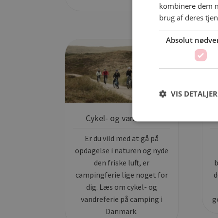
kombinere dem me
brug af deres tje
Absolut nødve
VIS DETALJER
Cykel- og vandretur
Er du vild med at gå på
opdagelse i naturen og nyde
den friske luft, er
b
campingferie lige noget for
d
dig. Læs om cykel- og
vandreferie på camping i
g
Danmark.