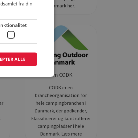
dsamlet fra din
Danmark her.
nktionalitet
EPTER ALLE
de Danmark
Om CODK
8
CODK er en
brancheorganisation for
ar
hele campingbranchen i
Danmark, der godkender,
.
klassificerer og kontrollerer
campingpladser i hele
Danmark. Læs mere