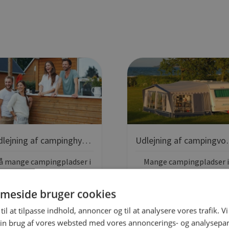
Udlejning af campinghytter
Udlejnin
å mange campingpladser i
Mange campingpladser 
nmark er der mulighed for
Danmark udlejer
at leje hytter. Standarden
campingvogne, men da
meside bruger cookies
varierer og derfor er der 5
campingvogne til udlejni
til at tilpasse indhold, annoncer og til at analysere vores trafik. V
orskellige hyttekategorier
ikke er inddelt i kategorie
in brug af vores websted med vores annoncerings- og analysepa
at kigge efter.
bør man selv forhøre sig 