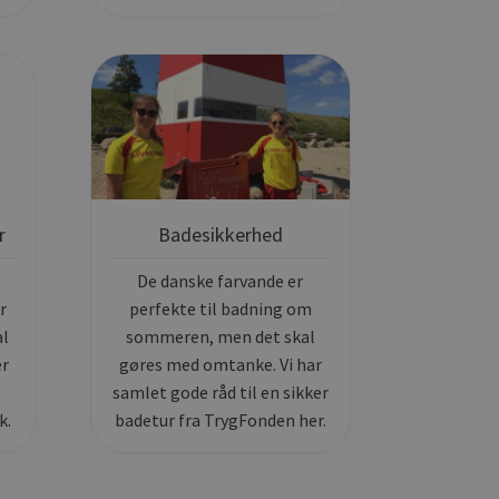
r
Badesikkerhed
De danske farvande er
r
perfekte til badning om
al
sommeren, men det skal
er
gøres med omtanke. Vi har
samlet gode råd til en sikker
k.
badetur fra TrygFonden her.