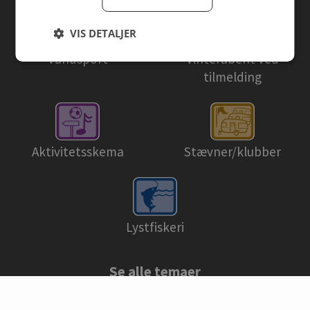
VIS DETALJER
Vandsport
Vinteråbent ved
tilmelding
Aktivitetsskema
Stævner/klubber
Lystfiskeri
Se alle temaer