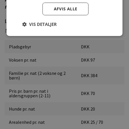
for korrekte priser
AFVIS ALLE
Lavsæson
VIS DETALJER
8. april - 24. juni & 7. august - 25. september
Pladsgebyr
DKK
Voksen pr. nat
DKK 97
Familie pr. nat (2 voksne og 2
DKK 384
børn)
Pris pr. barn pr. nat i
DKK 70
aldersgruppen (2-11)
Hunde pr. nat
DKK 20
Arealenhed pr. nat
DKK 25 / 70