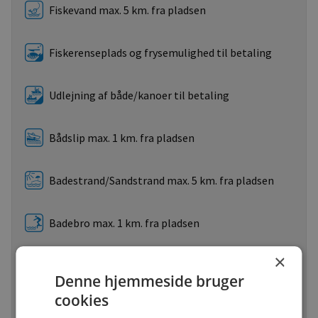
Fiskevand max. 5 km. fra pladsen
Fiskerenseplads og frysemulighed til betaling
Udlejning af både/kanoer til betaling
Bådslip max. 1 km. fra pladsen
Badestrand/Sandstrand max. 5 km. fra pladsen
Badebro max. 1 km. fra pladsen
×
Udlån af vandcykler
Denne hjemmeside bruger
cookies
Udlejning af vandcykler til betaling