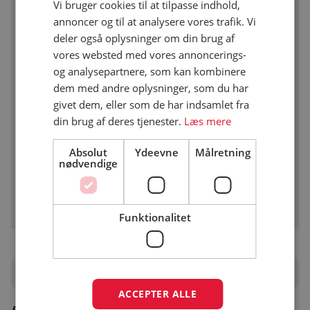
Vi bruger cookies til at tilpasse indhold,
annoncer og til at analysere vores trafik. Vi
Windsurfing max. 1 km. fra pladsen
deler også oplysninger om din brug af
vores websted med vores annoncerings-
og analysepartnere, som kan kombinere
Forslag til cykelture i nærområde, som
dem med andre oplysninger, som du har
folder/min. 3 stk. Rute på mindst 10 km.
givet dem, eller som de har indsamlet fra
din brug af deres tjenester.
Læs mere
Udlejning af cykler til betaling
Absolut
Ydeevne
Målretning
nødvendige
Forslag til vandreture som folder/min. 3 stk. Rute
på mindst 3 km.
Funktionalitet
Priser
ACCEPTER ALLE
Priser er vejledende – besøg campingpladsens hjemmeside