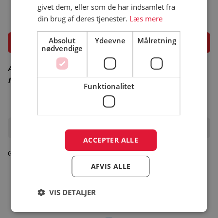
givet dem, eller som de har indsamlet fra
din brug af deres tjenester.
Læs mere
Åbningsperiode
Absolut
Ydeevne
Målretning
nødvendige
Åbningsperiode er vejledende – besøg campingpladsens
hjemmeside for korrekt åbningsperiode
Funktionalitet
Oplevelser i området
ACCEPTER ALLE
Gå til turistinfo
AFVIS ALLE
VIS DETALJER