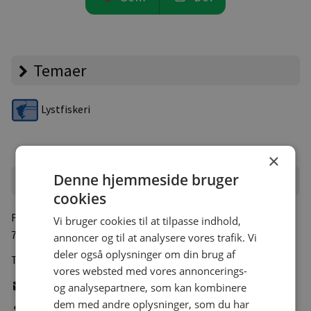
Temaer
Lystfiskeri
×
Denne hjemmeside bruger
Campingpladsen
cookies
Falhedevej 1
, Trandum
Vi bruger cookies til at tilpasse indhold,
7800 Skive
annoncer og til at analysere vores trafik. Vi
deler også oplysninger om din brug af
Tlf.:
+45 42190597
vores websted med vores annoncerings-
Skriv e-mail
og analysepartnere, som kan kombinere
dem med andre oplysninger, som du har
Gå til pladsens hjemmeside