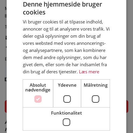
Denne hjemmeside bruger
Midtvasen 21
, Udbyhøj Nord
cookies
8970 Havndal
Vi bruger cookies til at tilpasse indhold,
Tlf.:
+45 86472122
annoncer og til at analysere vores trafik. Vi
deler også oplysninger om din brug af
Skriv e-mail
vores websted med vores annoncerings-
Gå til pladsens hjemmeside
og analysepartnere, som kan kombinere
dem med andre oplysninger, som du har
Er medlem af
givet dem, eller som de har indsamlet fra
din brug af deres tjenester.
Læs mere
Absolut
Ydeevne
Målretning
nødvendige
Åbningsperiode
Funktionalitet
Åbningsperiode er vejledende – besøg campingpladsens
hjemmeside for korrekt åbningsperiode