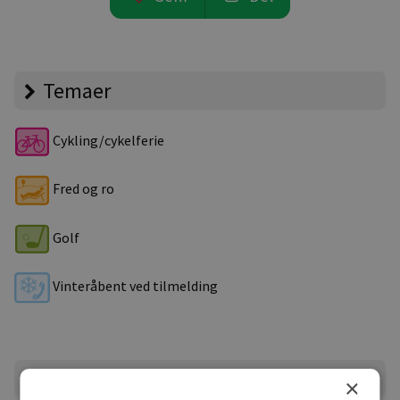
Temaer
Cykling/cykelferie
Fred og ro
Golf
Vinteråbent ved tilmelding
Campingpladsen
×