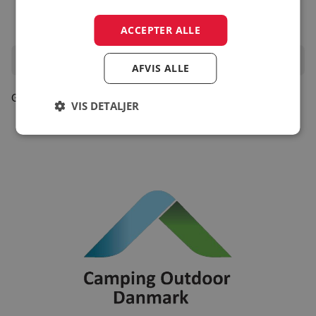
ACCEPTER ALLE
Oplevelser i området
AFVIS ALLE
Gå til turistinfo
VIS DETALJER