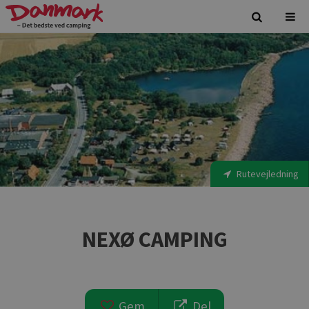
Rutevejledning
NEXØ CAMPING
Gem
Del