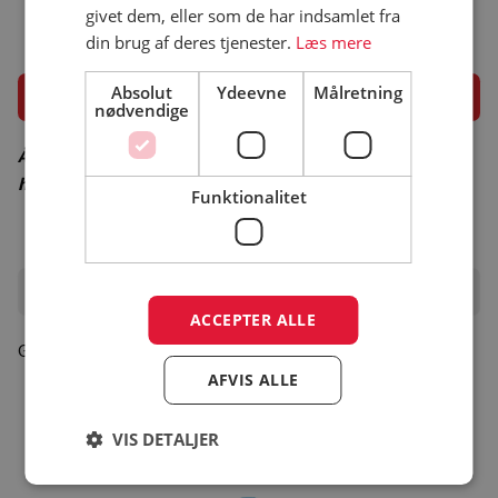
givet dem, eller som de har indsamlet fra
din brug af deres tjenester.
Læs mere
Åbningsperiode
Absolut
Ydeevne
Målretning
nødvendige
Åbningsperiode er vejledende – besøg campingpladsens
hjemmeside for korrekt åbningsperiode
Funktionalitet
Oplevelser i området
ACCEPTER ALLE
Gå til turistinfo
AFVIS ALLE
VIS DETALJER