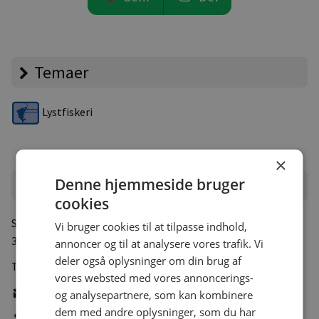
Temaer
Lystfiskeri
×
Denne hjemmeside bruger
Campingpladsen
cookies
Stenbrudsvej 26
Vi bruger cookies til at tilpasse indhold,
3730 Nexø
annoncer og til at analysere vores trafik. Vi
deler også oplysninger om din brug af
Tlf.:
+45 56492721
vores websted med vores annoncerings-
Skriv e-mail
og analysepartnere, som kan kombinere
dem med andre oplysninger, som du har
Gå til pladsens hjemmeside