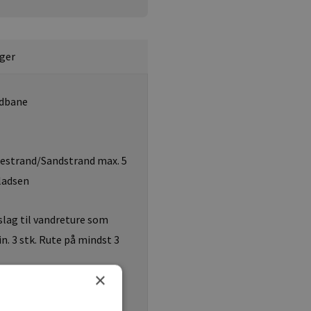
ger
dbane
estrand/Sandstrand max. 5
pladsen
lag til vandreture som
n. 3 stk. Rute på mindst 3
×