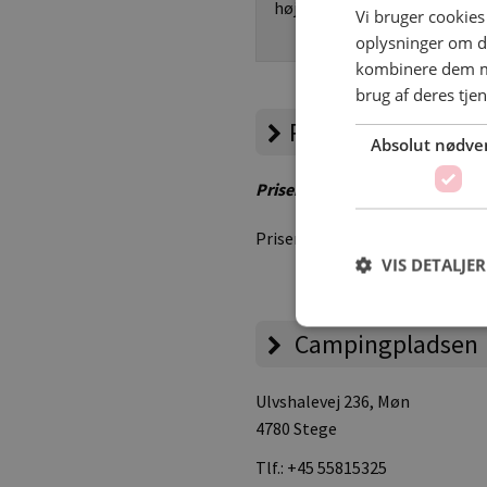
højsæsonen max. 5 km. fra p
Vi bruger cookies 
oplysninger om d
kombinere dem me
brug af deres tje
Priser
Absolut nødve
Priser er vejledende – besøg 
Priser er ikke oplyst.
VIS DETALJER
Campingpladsen
Ulvshalevej 236
, Møn
4780 Stege
Tlf.:
+45 55815325