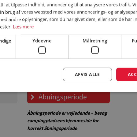
ladsen
til at tilpasse indhold, annoncer og til at analysere vores trafik. V
in brug af vores websted med vores annoncerings- og analysepa
d andre oplysninger, som du har givet dem, eller som de har in
nester.
Læs mere
ndige
Ydeevne
Målretning
Fu
campingpladsens hjemmeside for korrekte priser
AFVIS ALLE
ACC
Åbningsperiode
Åbningsperiode er vejledende – besøg
campingpladsens hjemmeside for
korrekt åbningsperiode