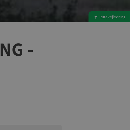
Rutevejledning
NG -