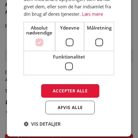
Priser er vejledende – besøg campingpladsens hjemmeside
givet dem, eller som de har indsamlet fra
for korrekte priser
din brug af deres tjenester.
Læs mere
Priser og åbningsperiode er ikke oplyst.
Absolut
Ydeevne
Målretning
nødvendige
Campingpladsen
Funktionalitet
Godthåbs Allé 7
, Marielyst
4873 Væggerløse
ACCEPTER ALLE
Tlf.:
+45 35141114
Skriv e-mail
AFVIS ALLE
Gå til pladsens hjemmeside
VIS DETALJER