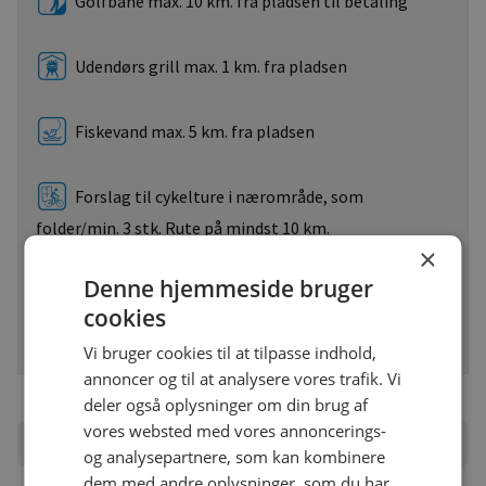
Golfbane max. 10 km. fra pladsen til betaling
Udendørs grill max. 1 km. fra pladsen
Fiskevand max. 5 km. fra pladsen
Forslag til cykelture i nærområde, som
folder/min. 3 stk. Rute på mindst 10 km.
×
Denne hjemmeside bruger
Forslag til vandreture som folder/min. 3 stk. Rute
cookies
på mindst 3 km.
Vi bruger cookies til at tilpasse indhold,
annoncer og til at analysere vores trafik. Vi
deler også oplysninger om din brug af
vores websted med vores annoncerings-
Priser
og analysepartnere, som kan kombinere
dem med andre oplysninger, som du har