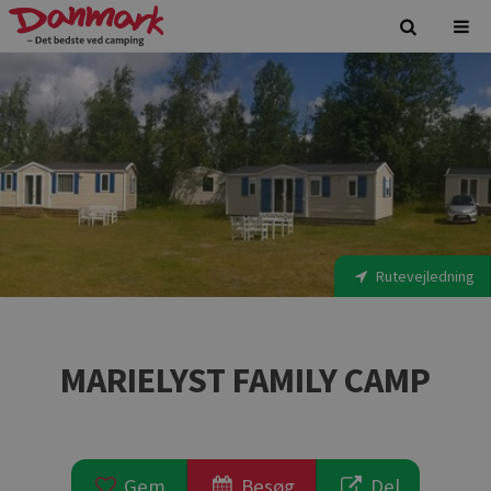
Rutevejledning
MARIELYST FAMILY CAMP
Gem
Besøg
Del