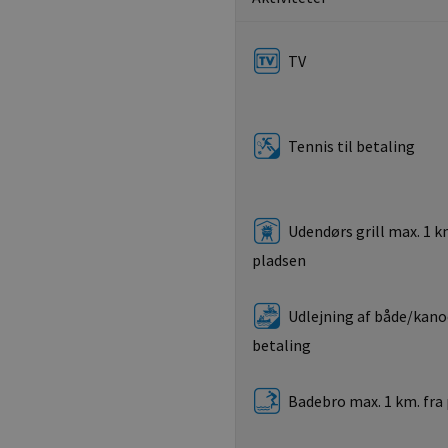
TV
Tennis til betaling
Udendørs grill max. 1 km
pladsen
Udlejning af både/kanoe
betaling
Badebro max. 1 km. fra