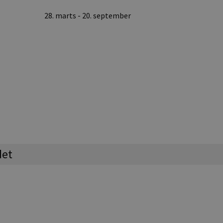
28. marts - 20. september
e
det