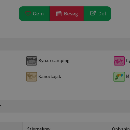
Gem
Besøg
Del
Bynær camping
Cy
Mi
Kano/kajak
r
Stjernekrav
Oplysnin