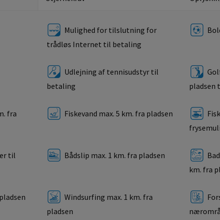
Mulighed for tilslutning for
Bol
trådløs Internet til betaling
Udlejning af tennisudstyr til
Golf
betaling
pladsen t
. fra
Fiskevand max. 5 km. fra pladsen
Fis
frysemul
r til
Bådslip max. 1 km. fra pladsen
Bad
km. fra 
 pladsen
Windsurfing max. 1 km. fra
Fors
pladsen
nærområd