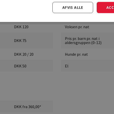
1. januar - 1. januar
AFVIS ALLE
ACC
DKK fra 285,00*
Pladsgebyr
DKK 120
Voksen pr. nat
Pris pr. barn pr. nat i
DKK 75
aldersgruppen (0-12)
DKK 20 / 20
Hunde pr. nat
DKK 50
El
DKK fra 360,00*