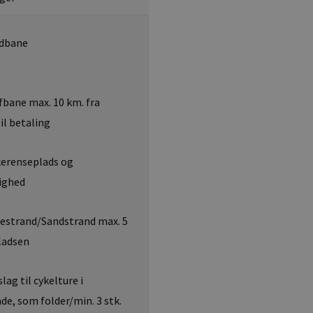
dbane
bane max. 10 km. fra
il betaling
kerenseplads og
ighed
estrand/Sandstrand max. 5
pladsen
lag til cykelture i
e, som folder/min. 3 stk.