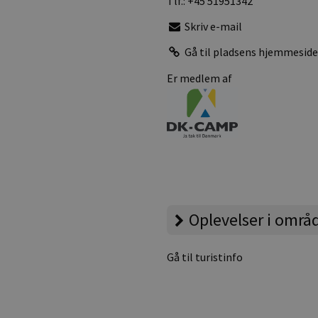
Tlf.:
+45 51951342
Skriv e-mail
Gå til pladsens hjemmesid
Er medlem af
Oplevelser i områ
Gå til turistinfo