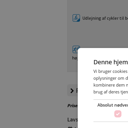
Udlejning af cykler til 
Motionsture med fører 
højsæsonen max. 5 km. fra p
Denne hjem
Vi bruger cookies 
oplysninger om d
kombinere dem me
Priser
brug af deres tje
Absolut nødve
Priser er vejledende – besøg 
Lavsæson