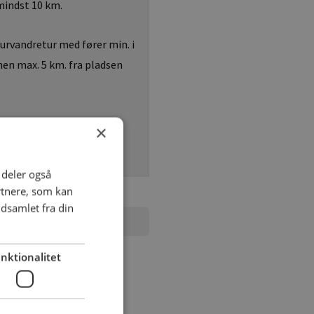
mindst 10 km.
rvandretur med fører min. i
en max. 5 km. fra pladsen
×
i deler også
rtnere, som kan
dsamlet fra din
nktionalitet