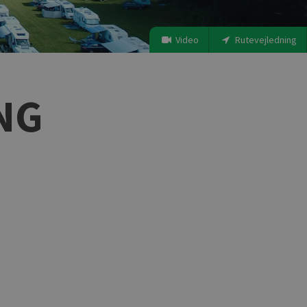
Video
Rutevejledning
NG