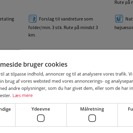
Rute på 
betaling
Forslag til vandreture som
Natu
folder/min. 3 stk. Rute på mindst 3
højsæson
km.
min. i
ladsen
meside bruger cookies
til at tilpasse indhold, annoncer og til at analysere vores trafik. V
in brug af vores websted med vores annoncerings- og analysepa
d andre oplysninger, som du har givet dem, eller som de har in
nester.
Læs mere
ndige
Ydeevne
Målretning
Fu
campingpladsens hjemmeside for korrekte priser
Mellemsæson