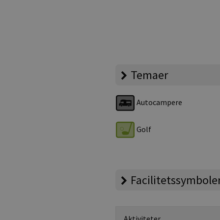
Temaer
Autocampere
Golf
Facilitetssymbole
Aktiviteter