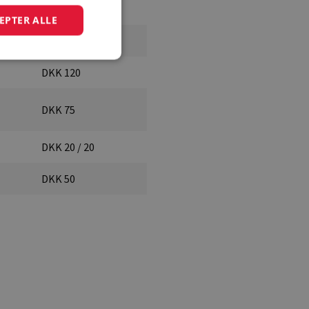
EPTER ALLE
DKK Fra 315,00*
DKK 120
DKK 75
DKK 20 / 20
DKK 50