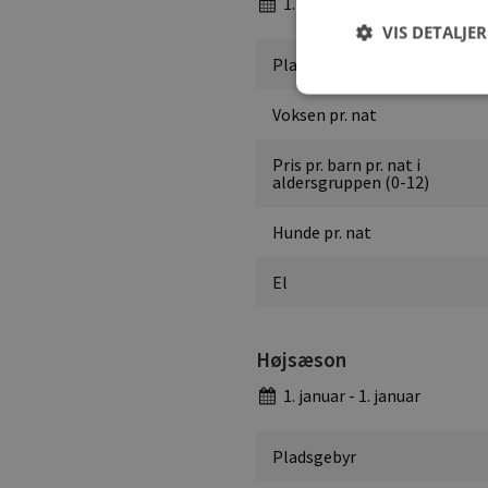
1. januar - 1. januar
VIS DETALJER
Pladsgebyr
Voksen pr. nat
Pris pr. barn pr. nat i
aldersgruppen (0-12)
Hunde pr. nat
El
Højsæson
1. januar - 1. januar
Pladsgebyr