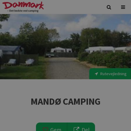
Rutevejledning
MANDØ CAMPING
Gem
Del