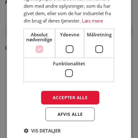
hjemmeside for korrekt åbningsperiode
dem med andre oplysninger, som du har
givet dem, eller som de har indsamlet fra
din brug af deres tjenester.
Læs mere
Oplevelser i området
Absolut
Ydeevne
Målretning
nødvendige
Gå til turistinfo
Funktionalitet
ACCEPTER ALLE
AFVIS ALLE
VIS DETALJER