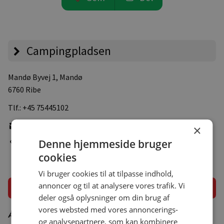
Campingpladsen
Mandø Byvej 1
, Mandø
6760 Ribe
Tlf.:
+45 75445102
Skriv e-mail
×
Denne hjemmeside bruger
Gå til pladsens hjemmeside
cookies
Vi bruger cookies til at tilpasse indhold,
annoncer og til at analysere vores trafik. Vi
Åbningsperiode
deler også oplysninger om din brug af
vores websted med vores annoncerings-
Åbningsperiode er vejledende – besøg campingpladsens
og analysepartnere, som kan kombinere