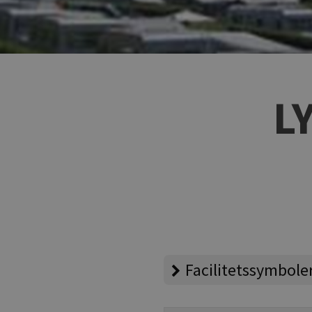
L
Facilitetssymbole