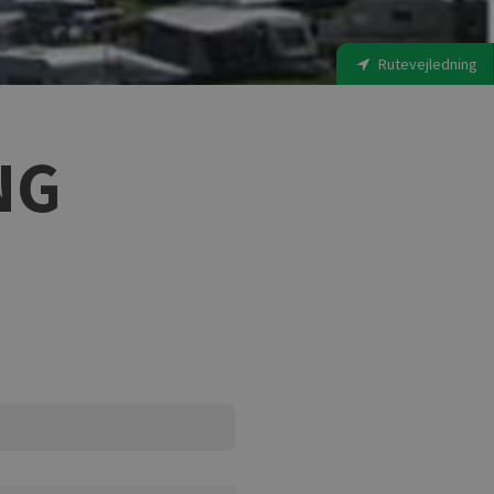
Rutevejledning
NG