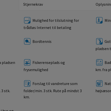
Stjernekrav
Oplysnin
Mulighed for tilslutning for
Mini
trådløs Internet til betaling
Bordtennis
Golf
pladsen t
a pladsen
Fiskerenseplads og
Bad
frysemulighed
km. fra 
Forslag til vandreture som
Natu
3 stk.
folder/min. 3 stk. Rute på mindst 3
højsæson
km.
i bus og