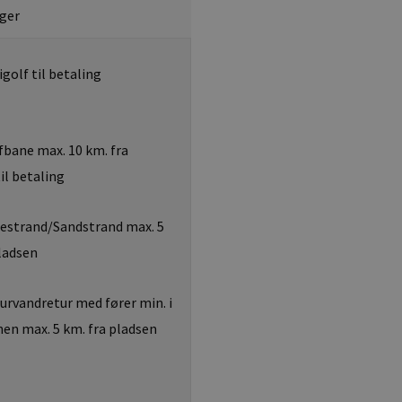
ger
golf til betaling
bane max. 10 km. fra
il betaling
estrand/Sandstrand max. 5
pladsen
rvandretur med fører min. i
en max. 5 km. fra pladsen