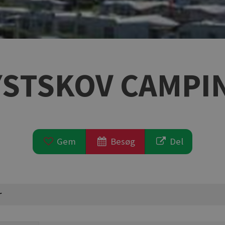
YSTSKOV CAMPI
Gem
Besøg
Del
r