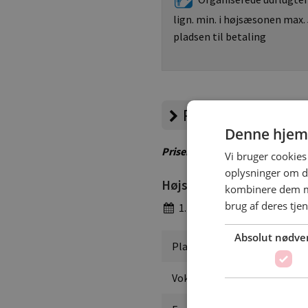
lign. min. i højsæsonen max. 
pladsen til betaling
Priser
Denne hjem
Priser er vejledende – besøg 
Vi bruger cookies 
oplysninger om d
Højsæson
kombinere dem me
brug af deres tje
1. april - 1. oktober
Absolut nødve
Pladsgebyr
Voksen pr. nat