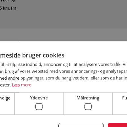
5 km. fra
meside bruger cookies
campingpladsens hjemmeside for korrekte priser
til at tilpasse indhold, annoncer og til at analysere vores trafik. V
in brug af vores websted med vores annoncerings- og analysepa
d andre oplysninger, som du har givet dem, eller som de har in
nester.
Læs mere
ndige
Ydeevne
Målretning
Fu
DKK
DKK 69