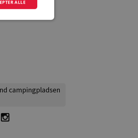
EPTER ALLE
nd campingpladsen