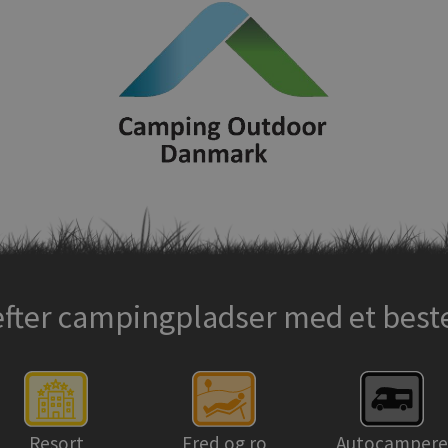
efter campingpladser med et bes
Resort
Fred og ro
Autocampere