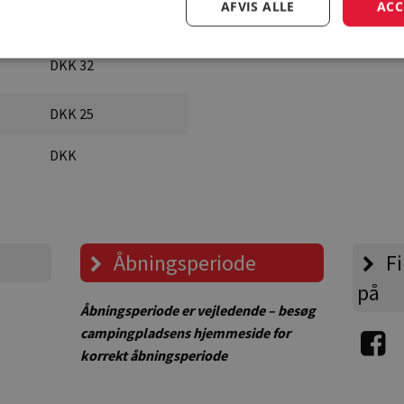
AFVIS ALLE
ACC
DKK 227
DKK 32
DKK 25
DKK
Åbningsperiode
Fi
på
Åbningsperiode er vejledende – besøg
campingpladsens hjemmeside for
korrekt åbningsperiode