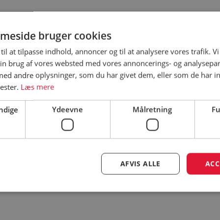
meside bruger cookies
Åbningsperiode
til at tilpasse indhold, annoncer og til at analysere vores trafik. V
in brug af vores websted med vores annoncerings- og analysepa
Åbningsperiode er vejledende – besøg
d andre oplysninger, som du har givet dem, eller som de har in
nester.
Læs mere
campingpladsens hjemmeside for
korrekt åbningsperiode
ndige
Ydeevne
Målretning
Fu
e
AFVIS ALLE
ACC