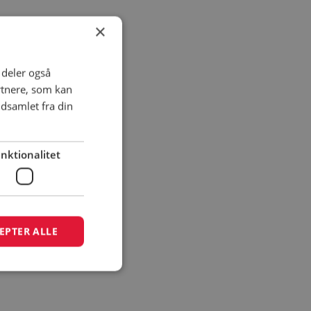
×
i deler også
rtnere, som kan
dsamlet fra din
nktionalitet
EPTER ALLE