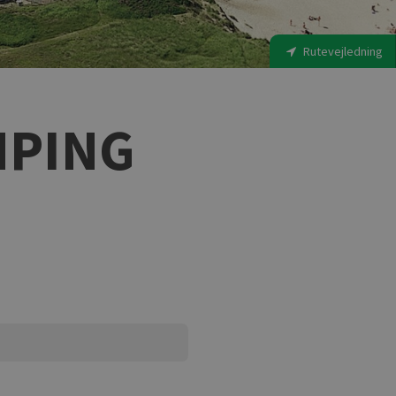
Rutevejledning
MPING