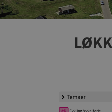
LØKK
Temaer
Cykling/cykelferie