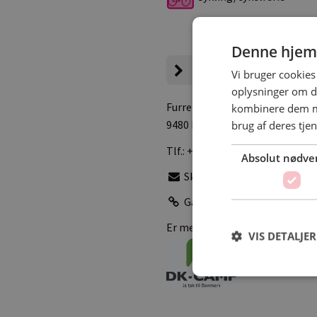
Denne hjem
Campingpladsen
Vi bruger cookies 
oplysninger om d
Furreby Kirkevej 97
kombinere dem me
brug af deres tje
9480 Løkken
Tlf.:
+45 98991804
Absolut nødve
Skriv e-mail
Gå til pladsens hjemmesid
Er medlem af
VIS DETALJER