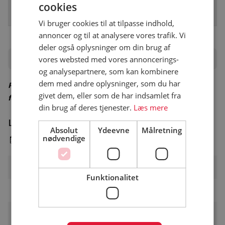
på mindst 3 km.
cookies
Vi bruger cookies til at tilpasse indhold,
annoncer og til at analysere vores trafik. Vi
deler også oplysninger om din brug af
Priser
vores websted med vores annoncerings-
og analysepartnere, som kan kombinere
dem med andre oplysninger, som du har
Priser er vejledende – besøg campingpladsens hjemmeside
givet dem, eller som de har indsamlet fra
for korrekte priser
din brug af deres tjenester.
Læs mere
Lavsæson
Absolut
Ydeevne
Målretning
nødvendige
1. januar - 24. juni & 12. august - 31. december
Pladsgebyr
DKK
Funktionalitet
Voksen pr. nat
DKK 81
Familie pr. nat (2 voksne og 2
DKK 258
børn)