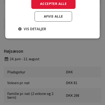
ACCEPTER ALLE
Pris pr. barn pr. nat i
DKK 48
aldersgruppen (0-11)
AFVIS ALLE
Hunde pr. nat
DKK 15
VIS DETALJER
El
DKK
Højsæson
24. juni - 12. august
Pladsgebyr
DKK
Voksen pr. nat
DKK 81
Familie pr. nat (2 voksne og 2
DKK 298
børn)