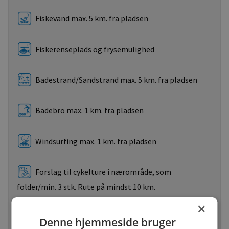
Fiskevand max. 5 km. fra pladsen
Fiskerenseplads og frysemulighed
Badestrand/Sandstrand max. 5 km. fra pladsen
Badebro max. 1 km. fra pladsen
Windsurfing max. 1 km. fra pladsen
Forslag til cykelture i nærområde, som
folder/min. 3 stk. Rute på mindst 10 km.
×
Forslag til vandreture som folder/min. 3 stk. Rute
Denne hjemmeside bruger