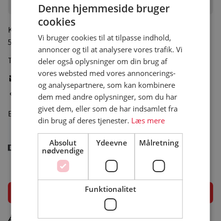
Campingpladsen
Denne hjemmeside bruger
cookies
Knarreborg Møllevej 25
, Lundeborg
Vi bruger cookies til at tilpasse indhold,
5883 Oure
annoncer og til at analysere vores trafik. Vi
Tlf.:
+45 62281056
deler også oplysninger om din brug af
vores websted med vores annoncerings-
Skriv e-mail
og analysepartnere, som kan kombinere
Gå til pladsens hjemmeside
dem med andre oplysninger, som du har
givet dem, eller som de har indsamlet fra
Er medlem af
din brug af deres tjenester.
Læs mere
Absolut
Ydeevne
Målretning
nødvendige
Funktionalitet
Åbningsperiode
Åbningsperiode er vejledende – besøg campingpladsens