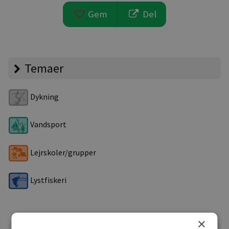
Gem
Del
Temaer
Dykning
Vandsport
Lejrskoler/grupper
Lystfiskeri
×