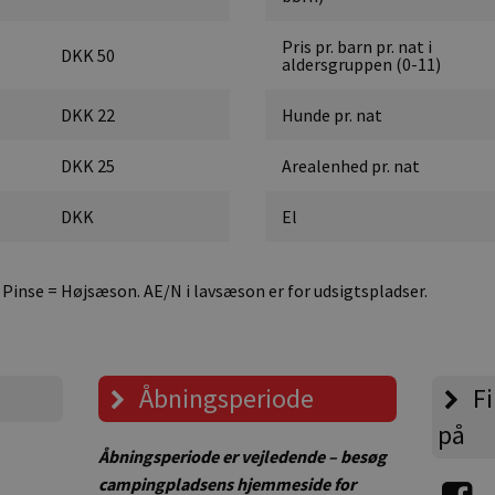
Pris pr. barn pr. nat i
DKK 50
aldersgruppen (0-11)
DKK 22
Hunde pr. nat
DKK 25
Arealenhed pr. nat
DKK
El
 Pinse = Højsæson. AE/N i lavsæson er for udsigtspladser.
Åbningsperiode
Fi
på
Åbningsperiode er vejledende – besøg
campingpladsens hjemmeside for