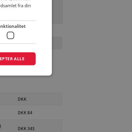
dsamlet fra din
nktionalitet
EPTER ALLE
DKK
DKK 84
2
DKK 343