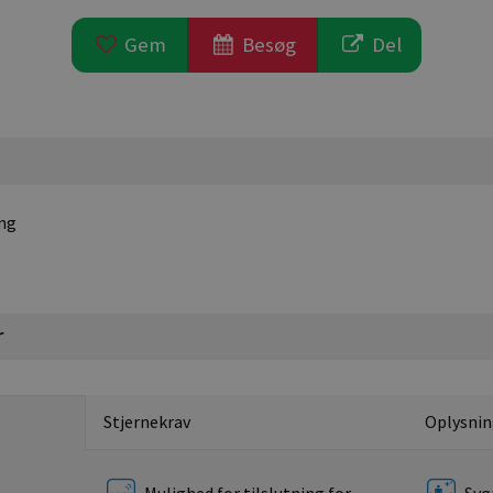
Gem
Besøg
Del
ing
r
Stjernekrav
Oplysnin