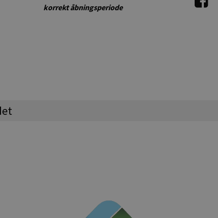
korrekt åbningsperiode
e
det