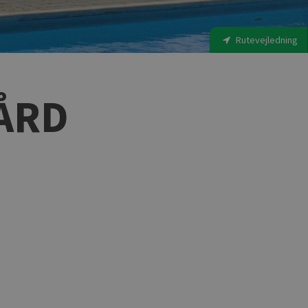
Rutevejledning
ÅRD