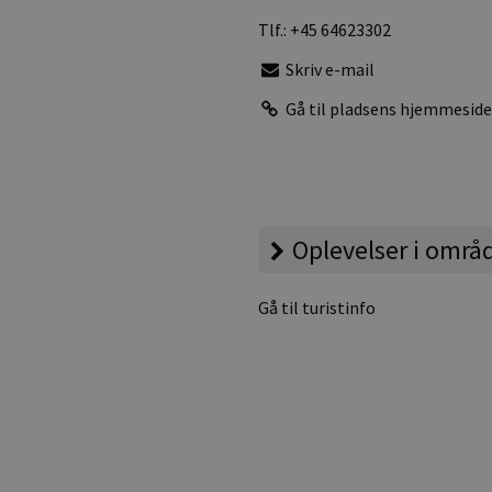
Tlf.:
+45 64623302
Skriv e-mail
Gå til pladsens hjemmesid
Oplevelser i områ
Gå til turistinfo