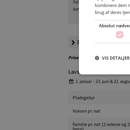
folder/min. 3 stk. Rute på mi
kombinere dem me
km.
brug af deres tje
Absolut nødve
Priser
Priser er vejledende – besøg 
VIS DETALJER
Lavsæson
1. januar - 23. juni & 21. au
Pladsgebyr
Voksen pr. nat
Familie pr. nat (2 voksne og 2
børn)