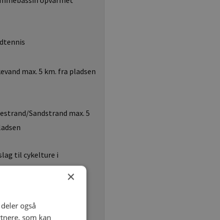
mmebassin opvarmet
dtennis
evand max. 5 km. fra pladsen
estrand/Sandstrand max. 5
pladsen
lag til cykelture i
e, som folder/min. 3 stk.
×
mindst 10 km.
i deler også
rtnere, som kan