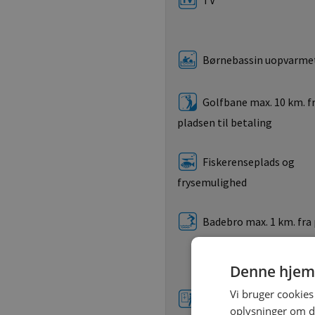
TV
Børnebassin uopvarme
Golfbane max. 10 km. f
pladsen til betaling
Fiskerenseplads og
frysemulighed
Badebro max. 1 km. fra
Denne hjem
Vi bruger cookies 
Forslag til vandreture
oplysninger om d