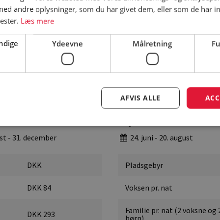
ndst 3
højsæsonen max. 5 km. fra pladsen
d andre oplysninger, som du har givet dem, eller som de har in
nester.
Læs mere
ndige
Ydeevne
Målretning
Fu
campingpladsens hjemmeside for korrekte priser
AFVIS ALLE
ACC
Højsæson
gust - 31. december
24. juni - 20. august
DKK
Pladsgebyr
DKK 84
Voksen pr. nat
Familie pr. nat (2 voksne og 
DKK 293
børn)