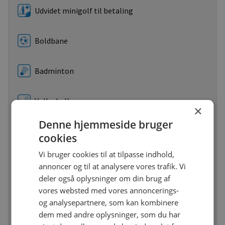
Udvidet minigolf til betaling
Boldbane
Badminton
Volleyball
×
Denne hjemmeside bruger
Tennis
cookies
Vi bruger cookies til at tilpasse indhold,
Udlejning af tennisudstyr til betaling
annoncer og til at analysere vores trafik. Vi
deler også oplysninger om din brug af
vores websted med vores annoncerings-
Bordtennis
og analysepartnere, som kan kombinere
dem med andre oplysninger, som du har
Golfbane max. 10 km. fra pladsen til betaling