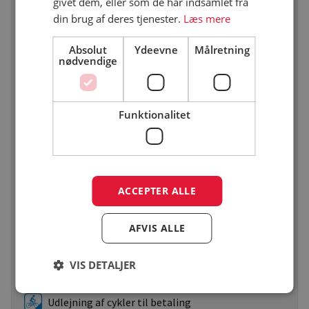
givet dem, eller som de har indsamlet fra
din brug af deres tjenester.
Læs mere
Indendørs sportshal
Absolut
Ydeevne
Målretning
nødvendige
Udendørs grill max. 1 km. fra pladsen
Funktionalitet
Fiskevand max. 5 km. fra pladsen
Fiskerenseplads og frysemulighed
ACCEPTER ALLE
Badestrand/Sandstrand max. 5 km. fra pladsen
AFVIS ALLE
Forslag til cykelture i nærområde, som
folder/min. 3 stk. Rute på mindst 10 km.
VIS DETALJER
Udlejning af cykler til betaling