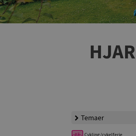
HJAR
Temaer
Cykling/cykelferie