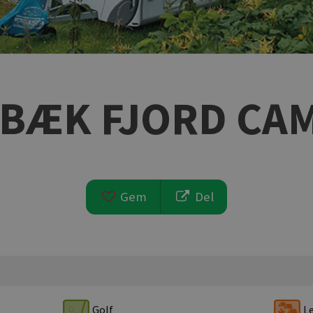
BÆK FJORD CA
Gem
Del
Golf
Le