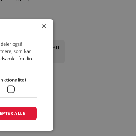
×
i deler også
nd campingpladsen
rtnere, som kan
dsamlet fra din
nktionalitet
EPTER ALLE