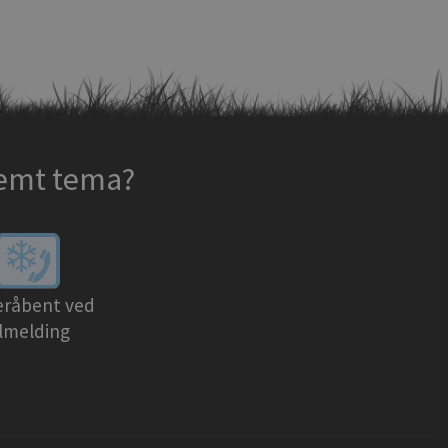
temt tema?
eråbent ved
ilmelding