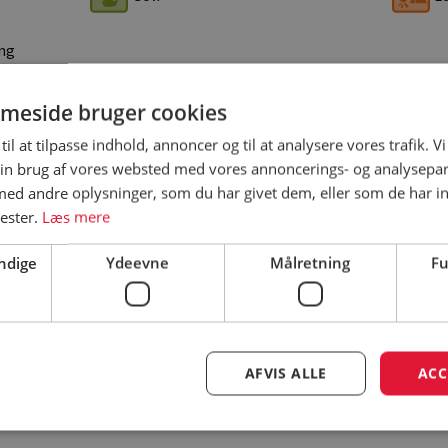
ing
meside bruger cookies
til at tilpasse indhold, annoncer og til at analysere vores trafik. V
Åbningsperiode
Fi
in brug af vores websted med vores annoncerings- og analysepa
på
d andre oplysninger, som du har givet dem, eller som de har in
Åbningsperiode er vejledende – besøg
nester.
Læs mere
campingpladsens hjemmeside for
korrekt åbningsperiode
ndige
Ydeevne
Målretning
Fu
e
AFVIS ALLE
ACC