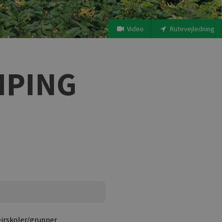
Video
Rutevejledning
MPING
jrskoler/grupper