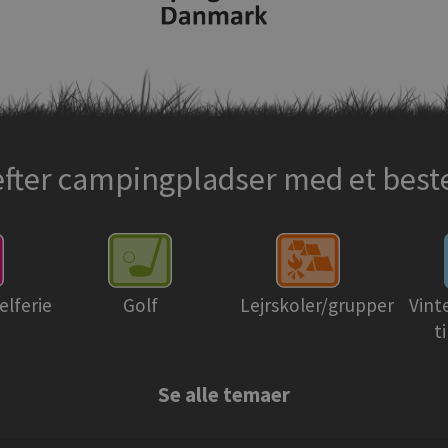
efter campingpladser med et bes
elferie
Golf
Lejrskoler/grupper
Vint
t
Se alle temaer