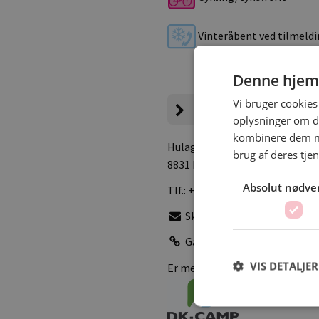
Vinteråbent ved tilmeld
Denne hjem
Vi bruger cookies 
Campingpladsen
oplysninger om d
kombinere dem me
Hulager 2
, Hjarbæk
brug af deres tje
8831 Løgstrup
Absolut nødve
Tlf.:
+45 22131500
Skriv e-mail
Gå til pladsens hjemmesid
VIS DETALJER
Er medlem af