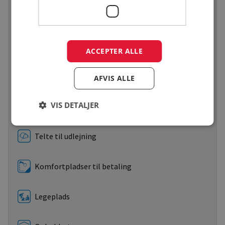
Friareal - areal i forhold til antal enheder - jo
større tallet er, des større er friarealet (antal)
ACCEPTER ALLE
Godkendt areal i ha./antal enheder/antal faste
pladser/antal el-udtag (antal)
AFVIS ALLE
VIS DETALJER
Reservation til betaling
Telte til udlejning
Komfortpladser til betaling
Legeplads