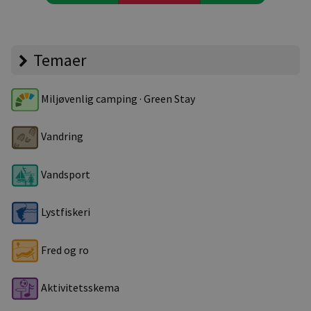
Temaer
Miljøvenlig camping · Green Stay
Vandring
Vandsport
Lystfiskeri
Fred og ro
Aktivitetsskema