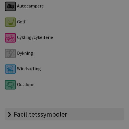
Autocampere
Golf
Cykling/cykelferie
Dykning
Windsurfing
Outdoor
Facilitetssymboler