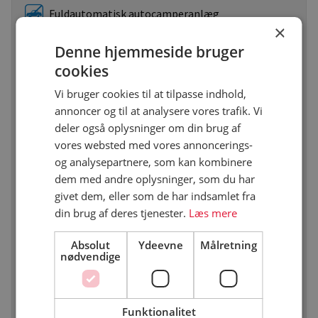
Fuldautomatisk autocamperanlæg
×
Denne hjemmeside bruger
Onlinebooking
cookies
Vi bruger cookies til at tilpasse indhold,
Enhedsstørrelse ≤ 79 m² (antal)
annoncer og til at analysere vores trafik. Vi
deler også oplysninger om din brug af
Enhedsstørrelse ≥ 80 m² ≤ 99 m² (antal)
vores websted med vores annoncerings-
og analysepartnere, som kan kombinere
dem med andre oplysninger, som du har
Enhedsstørrelse ≥ 100 m² ≤ 119 m² (antal)
givet dem, eller som de har indsamlet fra
din brug af deres tjenester.
Læs mere
Enhedsstørrelse ≥ 120 m² (antal)
Absolut
Ydeevne
Målretning
nødvendige
Sanitetskapacitet - mængde af sanitet ift. antal
godk. enheder - jo større tal, des flere toiletter og
vaskepladser (antal)
Funktionalitet