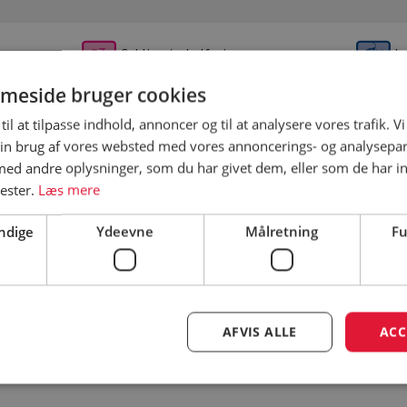
Cykling/cykelferie
Ly
meside bruger cookies
til at tilpasse indhold, annoncer og til at analysere vores trafik. V
Åbningsperiode
Fi
in brug af vores websted med vores annoncerings- og analysepa
d andre oplysninger, som du har givet dem, eller som de har in
på
nester.
Læs mere
Åbningsperiode er vejledende – besøg
campingpladsens hjemmeside for
ndige
Ydeevne
Målretning
Fu
korrekt åbningsperiode
e
AFVIS ALLE
ACC