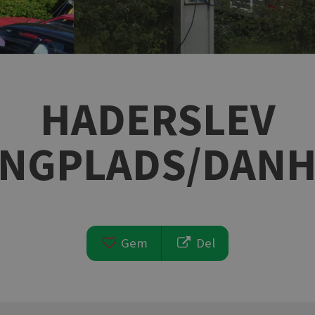
HADERSLEV
INGPLADS/DANH
Gem
Del