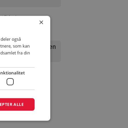
stfiskeri
×
i deler også
nd campingpladsen
rtnere, som kan
dsamlet fra din
nktionalitet
EPTER ALLE