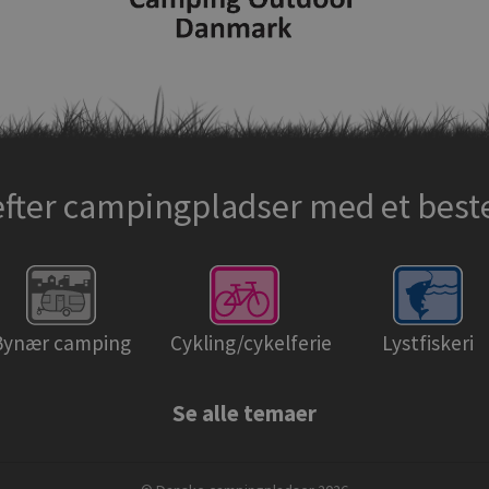
efter campingpladser med et bes
Bynær camping
Cykling/cykelferie
Lystfiskeri
Se alle temaer