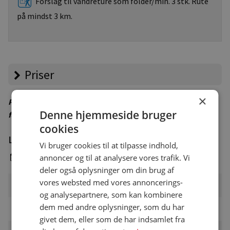
Forslag til vandreture som folder/min. 3 stk. Rute
på mindst 3 km.
Priser
×
Priser er vejledende – besøg campingpladsens hjemmeside
Denne hjemmeside bruger
for korrekte priser
cookies
Lavsæson
Vi bruger cookies til at tilpasse indhold,
8. april - 22. juni & 14. august - 24. september
annoncer og til at analysere vores trafik. Vi
deler også oplysninger om din brug af
vores websted med vores annoncerings-
Pladsgebyr
DKK
og analysepartnere, som kan kombinere
dem med andre oplysninger, som du har
Voksen pr. nat
DKK 85
givet dem, eller som de har indsamlet fra