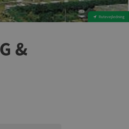
Rutevejledning
G &