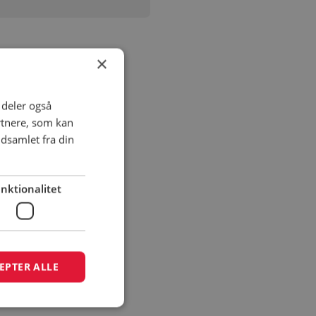
×
i deler også
rtnere, som kan
dsamlet fra din
nktionalitet
EPTER ALLE