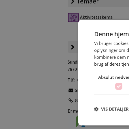
Temaer
Aktivitetsskema
Denne hjem
Vi bruger cookies 
Campingpladsen
oplysninger om d
kombinere dem me
Sundhøj 20
, Glyngøre
brug af deres tje
7870 Roslev
Absolut nødve
Tlf.:
+45 28944288
Skriv e-mail
Gå til pladsens hjemmesid
VIS DETALJER
Er medlem af