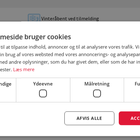
Vinteråbent ved tilmelding
meside bruger cookies
til at tilpasse indhold, annoncer og til at analysere vores trafik. V
Åbningsperiode
in brug af vores websted med vores annoncerings- og analysepa
d andre oplysninger, som du har givet dem, eller som de har in
Åbningsperiode er vejledende – besøg
nester.
Læs mere
campingpladsens hjemmeside for
korrekt åbningsperiode
ndige
Ydeevne
Målretning
Fu
e
AFVIS ALLE
ACC