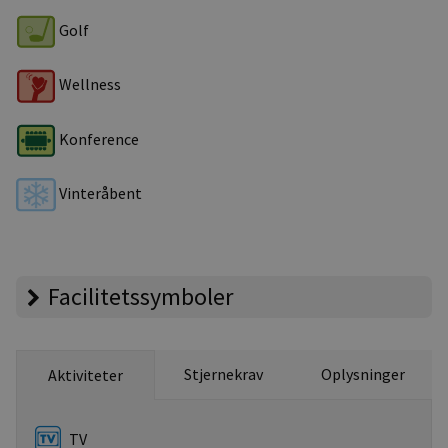
Golf
Wellness
Konference
Vinteråbent
Facilitetssymboler
Stjernekrav
Oplysninger
Aktiviteter
TV