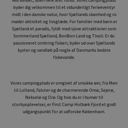
ved vandet, åben hele året rundt. Vores campingplads
byder dig velkommen til et vidunderligt ferieeventyr
midt i den danske natur, hvor Sjællands skønhed og ro
møder aktivitet og livsglæde. For familier med børn er
Sjælland et paradis, fyldt med sjove attraktioner som
Sommerland Sjælland, BonBon Land og Tivoli. Er du
passioneret omkring fiskeri, byder ud over Sjællands
kyster og vandløb på nogle af Danmarks bedste
fiskevande.
Vores campingplads er omgivet af smukke øer, fra Møn
til Lolland, Falster og de charmerende Omø, Sejerø,
Nekselø og Orø. Og hvis du er i humør til
storbyoplevelser, er First Camp Holbæk Fjord et godt
udgangspunkt for at udforske København.