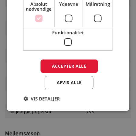
Absolut
Ydeevne
Målretning
nødvendige
Hunde pr. nat
DKK
Arealenhed pr. nat
DKK
Funktionalitet
Telt pr. nat
DKK
Campingvogne pr. nat
DKK
ACCEPTER ALLE
Bil pr. nat
DKK
AFVIS ALLE
Miljøafgift pr. nat
DKK
El
DKK
VIS DETALJER
Miljøafgift pr. person
DKK
Mellemsæson