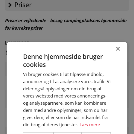
Priser
Priser er vejledende – besøg campingpladsens hjemmeside
for korrekte priser
Lavsæson
×
1. januar - 1. april & 22. oktober - 31. december
Denne hjemmeside bruger
cookies
Pladsgebyr
DKK
Vi bruger cookies til at tilpasse indhold,
annoncer og til at analysere vores trafik. Vi
Voksen pr. nat
DKK
deler også oplysninger om din brug af
vores websted med vores annoncerings-
Familie pr. nat (2 voksne og 2
DKK
børn)
og analysepartnere, som kan kombinere
dem med andre oplysninger, som du har
Pris pr. barn pr. nat i
givet dem, eller som de har indsamlet fra
DKK
aldersgruppen (2-11)
din brug af deres tjenester.
Læs mere
Pensionister pr. nat
DKK