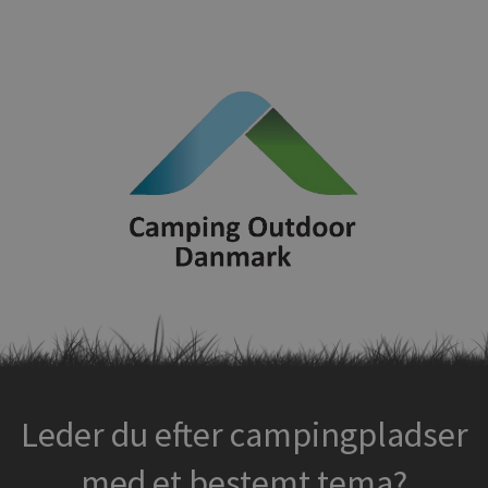
Leder du efter campingpladser
med et bestemt tema?