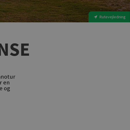
Rutevejledning
NSE
anotur
r en
e og