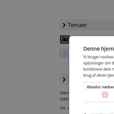
Temaer
Autocampere
Denne hjem
Vinteråbent
Vi bruger cookies 
oplysninger om d
kombinere dem me
brug af deres tje
Campingpladsen
Absolut nødve
Odensevej 102
5260 Odense S.
Tlf.:
+45 66114702