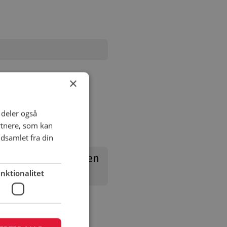
ævner/klubber
×
i deler også
rtnere, som kan
dsamlet fra din
nd campingpladsen
nktionalitet