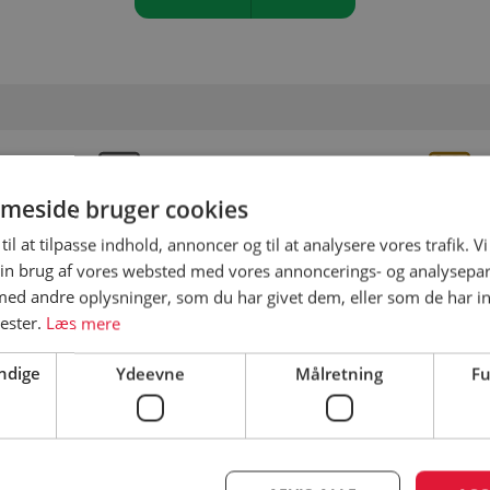
Bynær camping
St
meside bruger cookies
til at tilpasse indhold, annoncer og til at analysere vores trafik. V
in brug af vores websted med vores annoncerings- og analysepa
d andre oplysninger, som du har givet dem, eller som de har in
nester.
Læs mere
Åbningsperiode
Fi
på
ndige
Ydeevne
Målretning
Fu
Åbningsperiode er vejledende – besøg
campingpladsens hjemmeside for
korrekt åbningsperiode