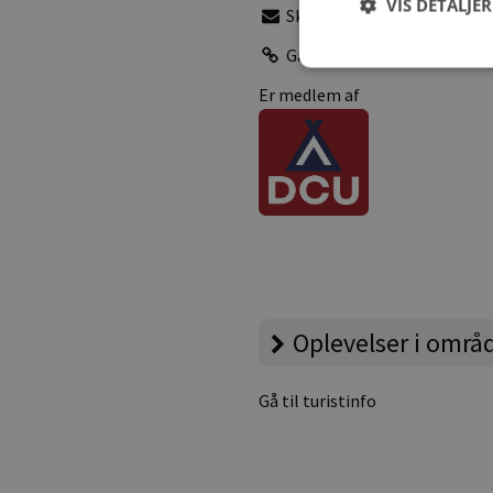
VIS DETALJER
Skriv e-mail
Gå til pladsens hjemmesid
Er medlem af
Oplevelser i områ
Gå til turistinfo