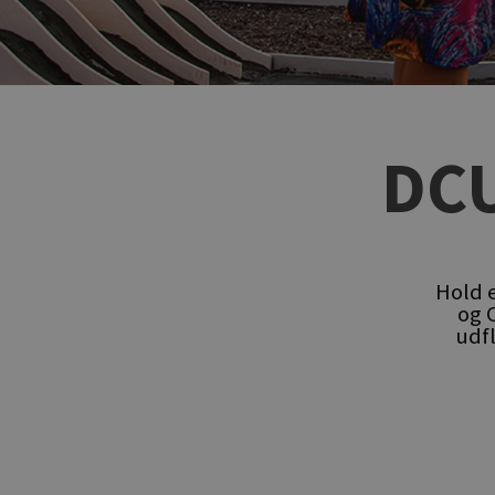
DC
Hold 
og 
udf