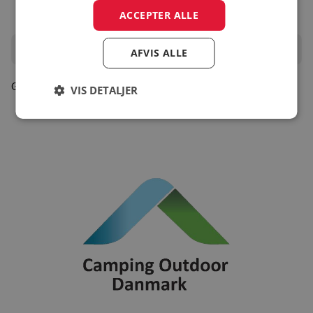
ACCEPTER ALLE
Oplevelser i området
AFVIS ALLE
Gå til turistinfo
VIS DETALJER