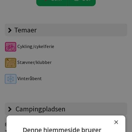
Temaer
Cykling/cykelferie
Stævner/klubber
Vinteråbent
Campingpladsen
×
Bygholmvej 27
, Øsløs
Denne hjemmeside bruger
7742 Vesløs