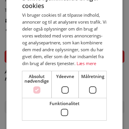
cookies
Tlf.:
+45 26209790
Vi bruger cookies til at tilpasse indhold,
Skriv e-mail
annoncer og til at analysere vores trafik. Vi
deler også oplysninger om din brug af
Gå til pladsens hjemmeside
vores websted med vores annoncerings-
og analysepartnere, som kan kombinere
dem med andre oplysninger, som du har
Åbningsperiode
givet dem, eller som de har indsamlet fra
din brug af deres tjenester.
Læs mere
Åbningsperiode er vejledende – besøg campingpladsens
Absolut
Ydeevne
Målretning
hjemmeside for korrekt åbningsperiode
nødvendige
Funktionalitet
Find campingpladsen på