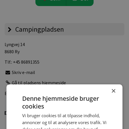
Campingpladsen
Lyngvej 14
8680 Ry
Tlf.:
+45 86891355
Skriv e-mail
Gå til pladsens hjemmeside
×
Er medlem af
Denne hjemmeside bruger
cookies
Vi bruger cookies til at tilpasse indhold,
annoncer og til at analysere vores trafik. Vi