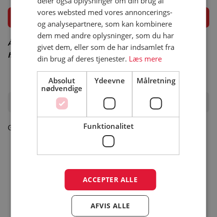
deler også oplysninger om din brug af
vores websted med vores annoncerings-
Åbningsperiode
og analysepartnere, som kan kombinere
dem med andre oplysninger, som du har
Åbningsperiode er vejledende – besøg campingpladsens
givet dem, eller som de har indsamlet fra
hjemmeside for korrekt åbningsperiode
din brug af deres tjenester.
Læs mere
Absolut
Ydeevne
Målretning
nødvendige
Oplevelser i området
Funktionalitet
Gå til turistinfo
ACCEPTER ALLE
AFVIS ALLE