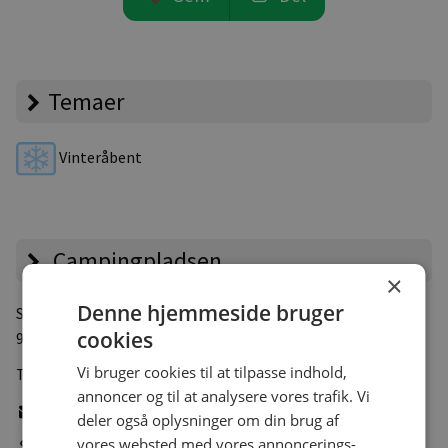
Temaer
Vinteråbent
Campingpladsen
×
Denne hjemmeside bruger
Skydebanevej 50
cookies
9000 Aalborg
Vi bruger cookies til at tilpasse indhold,
Tlf.:
+45 98116044
annoncer og til at analysere vores trafik. Vi
Skriv e-mail
deler også oplysninger om din brug af
vores websted med vores annoncerings-
Gå til pladsens hjemmeside