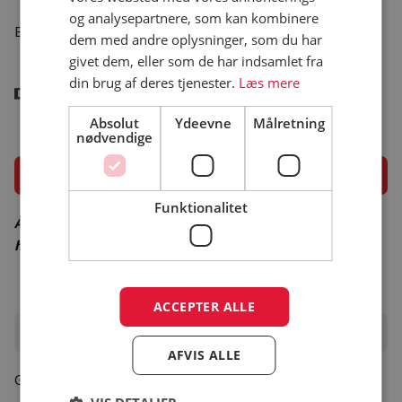
og analysepartnere, som kan kombinere
Er medlem af
dem med andre oplysninger, som du har
givet dem, eller som de har indsamlet fra
din brug af deres tjenester.
Læs mere
Absolut
Ydeevne
Målretning
nødvendige
Åbningsperiode
Funktionalitet
Åbningsperiode er vejledende – besøg campingpladsens
hjemmeside for korrekt åbningsperiode
ACCEPTER ALLE
Oplevelser i området
AFVIS ALLE
Gå til turistinfo