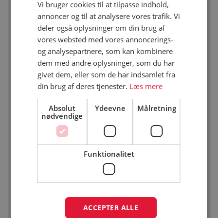
Vi bruger cookies til at tilpasse indhold,
Windsurfing max. 1 km. fra pladsen
annoncer og til at analysere vores trafik. Vi
deler også oplysninger om din brug af
vores websted med vores annoncerings-
Forslag til cykelture i nærområde, som
og analysepartnere, som kan kombinere
folder/min. 3 stk. Rute på mindst 10 km.
dem med andre oplysninger, som du har
givet dem, eller som de har indsamlet fra
Udlån af cykler
din brug af deres tjenester.
Læs mere
Absolut
Ydeevne
Målretning
Udlejning af cykler til betaling
nødvendige
Forslag til vandreture som folder/min. 3 stk. Rute
Funktionalitet
på mindst 3 km.
Naturvandretur med fører min. i højsæsonen max.
5 km. fra pladsen
ACCEPTER ALLE