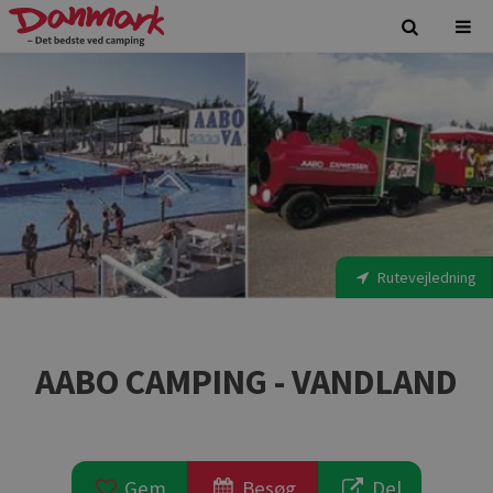
Rutevejledning
AABO CAMPING - VANDLAND
Gem
Besøg
Del