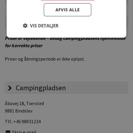
AFVIS ALLE
Priser
VIS DETALJER
Priser er vejledende – besøg campingpladsens hjemmeside
for korrekte priser
Priser og åbningsperiode er ikke oplyst.
Campingpladsen
Åbovej 18
, Tversted
9881 Bindslev
Tlf.:
+45 98931234
Skriv e-mail