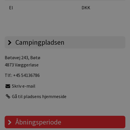
El
DKK
Campingpladsen
Bøtøvej 243
, Bøtø
4873 Væggerløse
Tlf.:
+45 54136786
Skriv e-mail
Gå til pladsens hjemmeside
Åbningsperiode