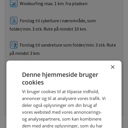
Windsurfing max. 1 km. fra pladsen
Forslag til cykelture i nærområde, som
folder/min. 3 stk. Rute på mindst 10 km.
Forslag til vandreture som folder/min. 3 stk. Rute
på mindst 3 km.
×
Naturvandretur med fører min. i højsæsonen max.
Denne hjemmeside bruger
5 km. fra pladsen
cookies
Vi bruger cookies til at tilpasse indhold,
Organiserede udflugter i bus og lign. min. i
annoncer og til at analysere vores trafik. Vi
højsæsonen max. 5 km. fra pladsen til betaling
deler også oplysninger om din brug af
vores websted med vores annoncerings-
og analysepartnere, som kan kombinere
dem med andre oplysninger, som du har