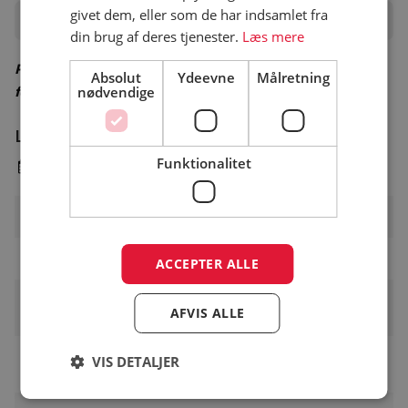
givet dem, eller som de har indsamlet fra
Priser
din brug af deres tjenester.
Læs mere
Priser er vejledende – besøg campingpladsens hjemmeside
Absolut
Ydeevne
Målretning
for korrekte priser
nødvendige
Lavsæson
Funktionalitet
7. april - 25. juni & 13. august - 24. september
Pladsgebyr
DKK
Voksen pr. nat
DKK 81
ACCEPTER ALLE
Familie pr. nat (2 voksne og 2
DKK 280
AFVIS ALLE
børn)
Pris pr. barn pr. nat i
VIS DETALJER
DKK 44
aldersgruppen (2-11)