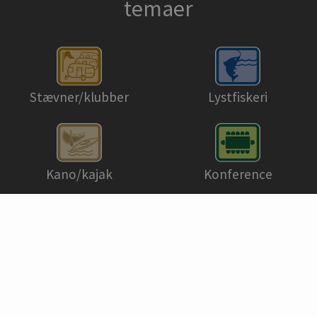
temaer
Stævner/klubber
Lystfiskeri
Kano/kajak
Konference
Miljøvenlig camping ·
Green Stay
Se alle temaer