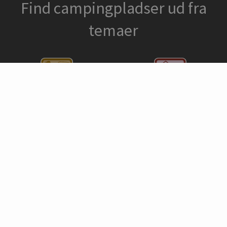
Find campingpladser ud fra
temaer
Stævner/klubber
Heste
Fred og ro
Konference
Dykning