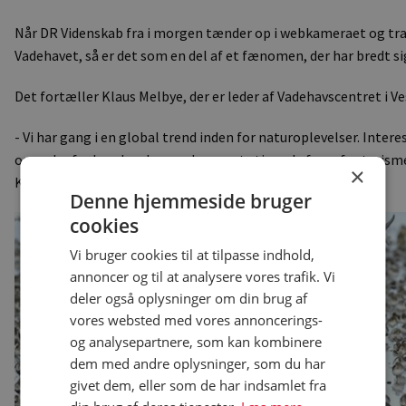
Når DR Videnskab fra i morgen tænder op i webkameraet og tran
Vadehavet, så er det som en del af et fænomen, der har bredt si
Det fortæller Klaus Melbye, der er leder af Vadehavscentret i Ve
- Vi har gang i en global trend inden for naturoplevelser. Inter
og andre fugleoplevelser er den mest stigende form for turisme 
×
Klaus Melbye.
Denne hjemmeside bruger
cookies
Vi bruger cookies til at tilpasse indhold,
annoncer og til at analysere vores trafik. Vi
deler også oplysninger om din brug af
vores websted med vores annoncerings-
og analysepartnere, som kan kombinere
dem med andre oplysninger, som du har
givet dem, eller som de har indsamlet fra