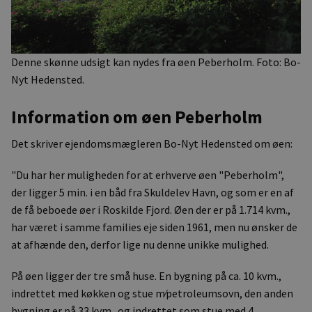
Denne skønne udsigt kan nydes fra øen Peberholm. Foto: Bo-
Nyt Hedensted.
Information om øen Peberholm
Det skriver ejendomsmægleren Bo-Nyt Hedensted om øen:
"Du har her muligheden for at erhverve øen "Peberholm",
der ligger 5 min. i en båd fra Skuldelev Havn, og som er en af
de få beboede øer i Roskilde Fjord. Øen der er på 1.714 kvm.,
har været i samme families eje siden 1961, men nu ønsker de
at afhænde den, derfor lige nu denne unikke mulighed.
På øen ligger der tre små huse. En bygning på ca. 10 kvm.,
indrettet med køkken og stue m⁄petroleumsovn, den anden
bygning er på 33 kvm.. og indrettet som stue med 4