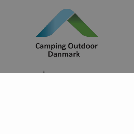
Find campingpladser ud fra
temaer