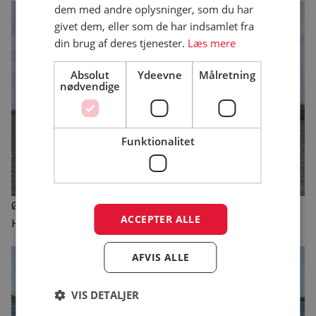
dem med andre oplysninger, som du har
givet dem, eller som de har indsamlet fra
din brug af deres tjenester.
Læs mere
Absolut
Ydeevne
Målretning
nødvendige
Funktionalitet
Øen Peberholm med sine beskedne 1.714 m2. Foto: Bo-Nyt
ACCEPTER ALLE
Hedensted.
AFVIS ALLE
VIS DETALJER