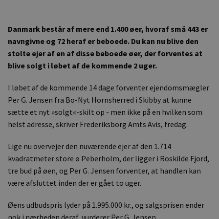
Danmark består af mere end 1.400 øer, hvoraf små 443 er
navngivne og 72 heraf er beboede. Du kan nu blive den
stolte ejer af en af disse beboede øer, der forventes at
blive solgt i løbet af de kommende 2 uger.
I løbet af de kommende 14 dage forventer ejendomsmægler
Per G. Jensen fra Bo-Nyt Hornsherred i Skibby at kunne
sætte et nyt »solgt«-skilt op - men ikke på en hvilken som
helst adresse, skriver Frederiksborg Amts Avis, fredag.
Lige nu overvejer den nuværende ejer af den 1.714
kvadratmeter store ø Peberholm, der ligger i Roskilde Fjord,
tre bud på øen, og Per G. Jensen forventer, at handlen kan
være afsluttet inden der er gået to uger.
Øens udbudspris lyder på 1.995.000 kr., og salgsprisen ender
nok i nærheden deraf, vurderer Per G. Jensen.