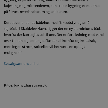
køjesenge og m⁄brændeovn, den tredie bygning er et udhus
på 3 kvm. m⁄redskabsrum og toiletrum.
Derudover er der et bådehus med fiskeudstyr og små
sejlbåde. I Skuldelev Havn, ligger der en ny aluminiums båd,
hvorfra der kan sejles ud til øen. Der er ført ledning med vand
over til øen, og der er gasflasker til komfur og køleskab,
men ingen strøm, solceller vil her være en oplagt
mulighed!"
Se salgsannoncen her.
Kilde: bo-nyt.husavisen.dk