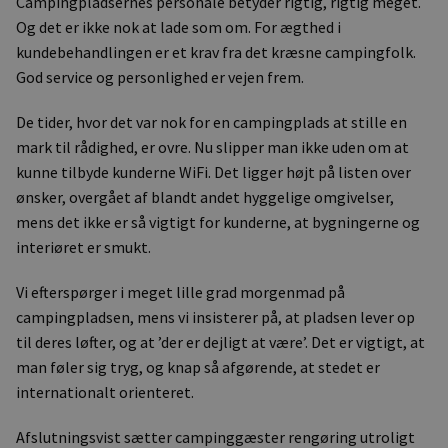
Campingpladsernes personale betyder rigtig, rigtig meget.
Og det er ikke nok at lade som om. For ægthed i
kundebehandlingen er et krav fra det kræsne campingfolk.
God service og personlighed er vejen frem.
De tider, hvor det var nok for en campingplads at stille en
mark til rådighed, er ovre. Nu slipper man ikke uden om at
kunne tilbyde kunderne WiFi. Det ligger højt på listen over
ønsker, overgået af blandt andet hyggelige omgivelser,
mens det ikke er så vigtigt for kunderne, at bygningerne og
interiøret er smukt.
Vi efterspørger i meget lille grad morgenmad på
campingpladsen, mens vi insisterer på, at pladsen lever op
til deres løfter, og at ’der er dejligt at være’. Det er vigtigt, at
man føler sig tryg, og knap så afgørende, at stedet er
internationalt orienteret.
Afslutningsvist sætter campinggæster rengøring utroligt