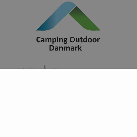
Find campingpladser ud fra
temaer