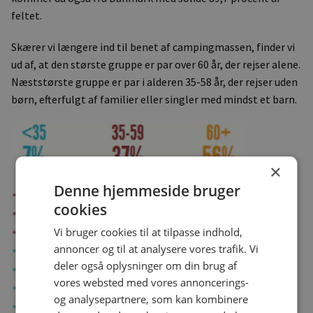
feltet.
Skærer vi længere ind til benet af campingmassen, finder vi
ud af, at den største gruppe er par over 60 år, der rejser alene.
Næststørste gruppe er par i alderen 35-58 år, der rejser uden
børn, efterfulgt af familier eller singler med mindst et barn.
×
Denne hjemmeside bruger
cookies
Vi bruger cookies til at tilpasse indhold,
annoncer og til at analysere vores trafik. Vi
deler også oplysninger om din brug af
vores websted med vores annoncerings-
og analysepartnere, som kan kombinere