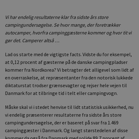
Vi har endelig resultaterne klar fra sidste års store
campingundersøgelse. Se hvor mange, der foretrækker
autocamper, hvorfra campinggæsterne kommer og hvor tit vi
gør det. Camperer altså …
Lad os starte med de vigtigste facts. Vidste du for eksempel,
at 0,12 procent af gæsterne på de danske campingpladser
kommer fra Nordkorea? Vi betragter det alligevel som lidt af
en overraskelse, at repræsentanter fra den notorisk lukkede
diktaturstat trodser grænsevagter og rejser hele vejen til
Danmark for at tilbringe tid i telt eller campingvogn.
Måske skal vi i stedet henvise til lidt statistisk usikkerhed, nu
vi endelig præsenterer resultaterne fra sidste års store
campingundersøgelse, der er baseret på svar fra 1.469
campinggæster i Danmark. Og langt størstedelen af disse
kommer da også fra Danmark med solide 89,7 procent af