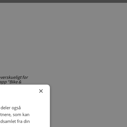
overskueligt for
 app “Bike &
×
risten
yde turen og
i deler også
i kan dermed
rtnere, som kan
r i
dsamlet fra din