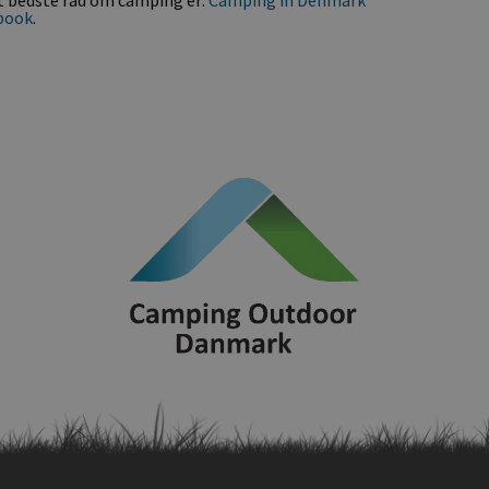
book
.