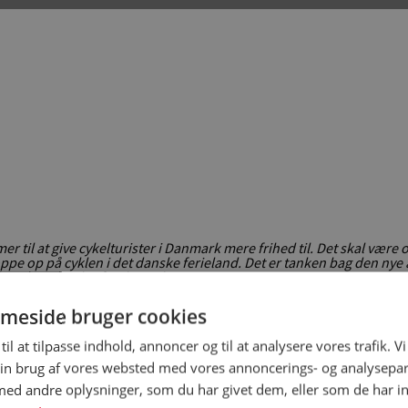
 til at give cykelturister i Danmark mere frihed til. Det skal være 
oppe op på cyklen i det danske ferieland. Det er tanken bag den nye
kan downloades fra december.
er turisterne et overblik over nye cykelruter. Med den kan cykeltu
meside bruger cookies
kort. Dermed behøver cykelturisterne ikke planlægge, men kan n
til at tilpasse indhold, annoncer og til at analysere vores trafik. V
pp er mulighederne for cykelturister i Danmark blevet bedre, og v
in brug af vores websted med vores annoncerings- og analysepa
 cykelturister,” siger Janne Grønkjær Henriksen, marketingdirektø
d andre oplysninger, som du har givet dem, eller som de har in