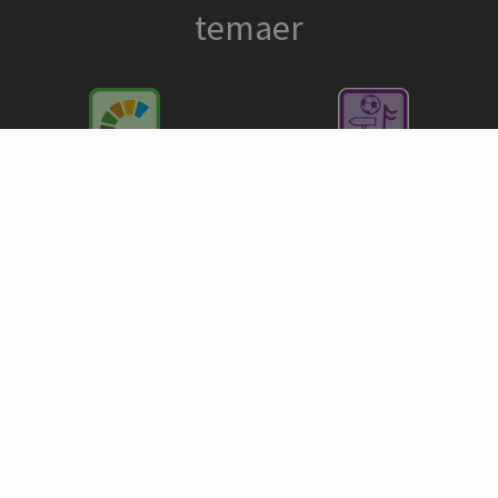
temaer
Miljøvenlig camping ·
Aktivitetsskema
Green Stay
Vandsport
Konference
Cykling/cykelferie