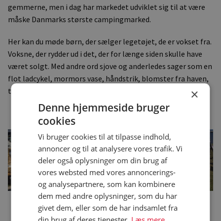
gemmerne, men i dag har markedet udviklet sig til at være
måske Danmarks største campingmarked.
Her kan du møde børn, der sælger legetøjet, de er vokset fra.
Voksne, der rydder ud i det, der for længe siden skulle have
været solgt. Med andre ord sjove og anderledes sager som en
flot ladcykel, mormors vase, håndstrik, blomster fra haven,
tøj og kager. Og naturligvis pølseboden hos Café Hedebo.
×
Denne hjemmeside bruger
cookies
Vi bruger cookies til at tilpasse indhold,
annoncer og til at analysere vores trafik. Vi
deler også oplysninger om din brug af
vores websted med vores annoncerings-
og analysepartnere, som kan kombinere
dem med andre oplysninger, som du har
givet dem, eller som de har indsamlet fra
din brug af deres tjenester.
Læs mere