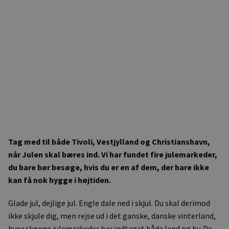
Tag med til både Tivoli, Vestjylland og Christianshavn,
når Julen skal bæres ind. Vi har fundet fire julemarkeder,
du bare bør besøge, hvis du er en af dem, der bare ikke
kan få nok hygge i højtiden.
Glade jul, dejlige jul. Engle dale ned i skjul. Du skal derimod
ikke skjule dig, men rejse ud i det ganske, danske vinterland,
hvor skønne julemarkeder har indtaget både land og by. De