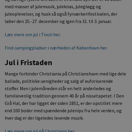
med masser af julemusik, juleknas, julegløgg og
juleoplevelser, og husk så også fyrværkerifestivalen, der
løber den 25.-27. december og igen fra 31. til 3. januar.
Læs mere om jul i Tivoli her.
Find campingpladser i nærheden af København her.
Jul i Fristaden
Mange forbinder Christiania på Christianshavn med lige dele
ballade, politiske uenigheder og salg af euforiserende
stoffer. Men i julemåneden står en helt anderledes og
familievenlig tradition gennem 40 år på nissetapetet. I Den
Grå Hal, der har ligget der siden 1851, er der opstillet mere
end 100 boder med spændende julenips fra hele verden, og
hver dag er der ligeledes levende musik.
Læs mere om jul på Christiania her.