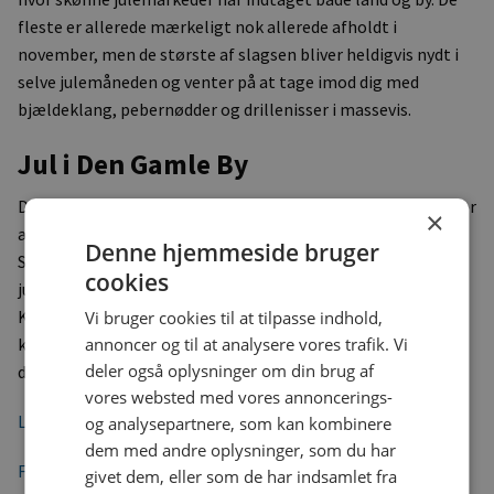
fleste er allerede mærkeligt nok allerede afholdt i
november, men de største af slagsen bliver heldigvis nydt i
selve julemåneden og venter på at tage imod dig med
bjældeklang, pebernødder og drillenisser i massevis.
Jul i Den Gamle By
Det er svært at overgå Den Gamle By i Aarhus, når det gælder
×
ægte dansk julehygge. Det vidste man allerede i 1979, hvor
Denne hjemmeside bruger
Statsradiofonien for første gang blændede op for
cookies
julekalenderen ’Jul i Gammelby’, der var optaget netop her.
Købmandsgården ligger der naturligvis endnu, og overalt
Vi bruger cookies til at tilpasse indhold,
kan du nyde duften, smagen og stemningen af jul i hele
annoncer og til at analysere vores trafik. Vi
deler også oplysninger om din brug af
december måned.
vores websted med vores annoncerings-
Læs mere om jul i Den Gamle By i Aarhus her.
og analysepartnere, som kan kombinere
dem med andre oplysninger, som du har
Find campingpladser i nærheden af Aarhus her.
givet dem, eller som de har indsamlet fra