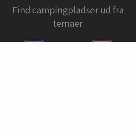
Find campingpladser ud fra
temaer
Lystfiskeri
Heste
Fred og ro
Vandring
Bynær camping