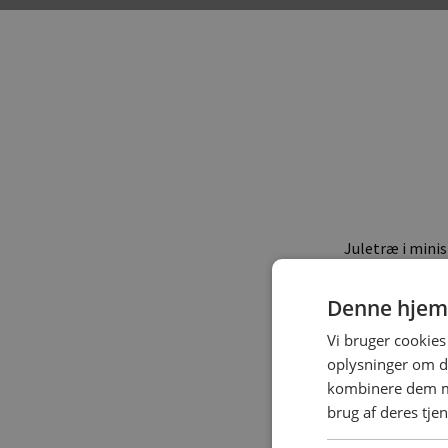
Juletræ i minis
campister at ho
takt med opbyg
kulden. Og jule
Denne hjem
- I år falder j
Vi bruger cookies 
planlægger at 
Campingbranch
oplysninger om d
kombinere dem me
brug af deres tje
Bidt af campi
Holbæk Fjord C