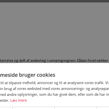
tørrelse og duft af andesteg i campingvognen. Sådan foretrækker 
lde jul, og i år er ingen undtagelse. Flere campingpladser holder 
ningen af varme badelande, er mange campister blevet glade for
dagene er ikke for hellige for danskere med husvogn.
meside bruger cookies
ulen jo rigtig godt for de fleste. Vi hører fra vores medlemmer, at m
til at tilpasse indhold, annoncer og til at analysere vores trafik. V
tilbringe weekenden og juledagene i campingvognen, siger forma
en Lisbeth Rasmussen.
in brug af vores websted med vores annoncerings- og analysepa
d andre oplysninger, som du har givet dem, eller som de har in
nester.
Læs mere
ng
amping og Wellness er en af de helårscampingpladser, som også 