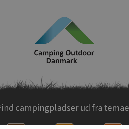
Find campingpladser ud fra temae