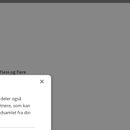
flere og flere
vinteråbent og i
×
 at campere i
ange familier
i deler også
nd for
rtnere, som kan
dsamlet fra din
holder åbent