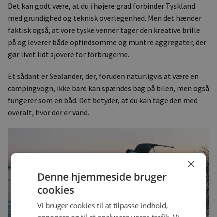
Det kan godt være, at du i højere grad forbinder Tyskland
med grundighed og teknisk overlegenhed. Men det hænder
faktisk også, at vore tyske venner tager den kreative brille
på og leverer både opfindsomme og muntre aggregater, der
gør livet lidt sjovere for forbrugerne.
Et sådant er Sealander, der, foruden naturligvis at være en
campingvogn, ikke bare kan spændes bag på bilen, men også
fungerer som en båd. Det betyder, at du kan tage den med
overalt, hvor der er vand.
×
Denne hjemmeside bruger
cookies
Vi bruger cookies til at tilpasse indhold,