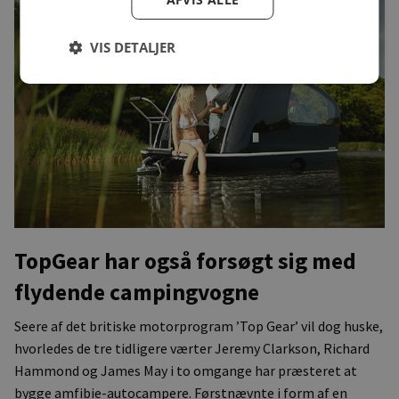
VIS DETALJER
TopGear har også forsøgt sig med
flydende campingvogne
Seere af det britiske motorprogram ’Top Gear’ vil dog huske,
hvorledes de tre tidligere værter Jeremy Clarkson, Richard
Hammond og James May i to omgange har præsteret at
bygge amfibie-autocampere. Førstnævnte i form af en