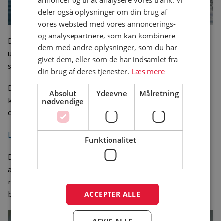
annoncer og til at analysere vores trafik. Vi
deler også oplysninger om din brug af
vores websted med vores annoncerings-
og analysepartnere, som kan kombinere
Den lille fikse sag på blot 485 kilo påmonteres blot en
dem med andre oplysninger, som du har
udenbords bådmotor, og så er du klar til at stille bilen og i
givet dem, eller som de har indsamlet fra
stedet stikke til søs.
din brug af deres tjenester.
Læs mere
Den koster fra cirka 18.000 euro svarende til godt 130.000
Absolut
Ydeevne
Målretning
kroner, hvilket er til at komme i nærheden af for mange
nødvendige
campingentusiaster.
Læs mere om den her.
Funktionalitet
Det er langt fra første gang, folk har forsøgt sig med
amfibiekøretøjer, og historien flyder da også over med
morsomme eksempler. Men som lille, lækker campingvogn
betragtet mindes vi ikke at have set en tilsvarende.
ACCEPTER ALLE
AFVIS ALLE