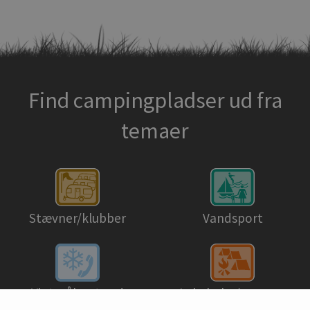
Find campingpladser ud fra
temaer
Stævner/klubber
Vandsport
Lejrskoler/grupper
Vinteråbent ved