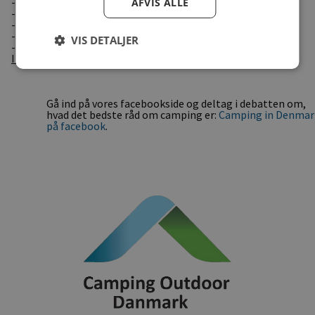
- Østjylland (860 km)
AFVIS ALLE
- Syd- og Sønderjylland (378 km)
- Fyn (515 km)
- Sjælland (875 km)
VIS DETALJER
- Møn og Lolland-Falster (245 km)
I alt 4164 km
Gå ind på vores facebookside og deltag i debatten om,
hvad det bedste råd om camping er:
Camping in Denmar
på facebook
.