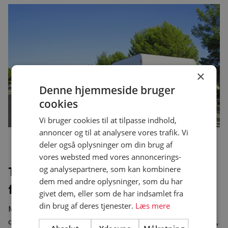
×
Denne hjemmeside bruger
cookies
Vi bruger cookies til at tilpasse indhold,
annoncer og til at analysere vores trafik. Vi
Der er stor interesse for de nye hastighedsgrænser med
deler også oplysninger om din brug af
Tempo 100-godkendelsen. Foto: Campingrådet.
vores websted med vores annoncerings-
Tempo 100-reglerne er ikke klare
og analysepartnere, som kan kombinere
dem med andre oplysninger, som du har
for alle
givet dem, eller som de har indsamlet fra
din brug af deres tjenester.
Læs mere
Men trods den store interesse er hovedparten af
campisterne ikke klar over, hvordan de skal få godkendelsen,