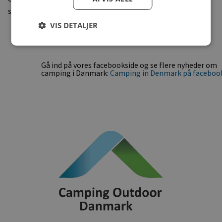
størrelser. Danmark – Det bedste ved camping!
VIS DETALJER
Gå ind på vores facebookside og se flere nyheder om
camping i Danmark:
Camping in Denmark på faceboo