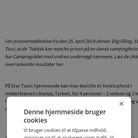
I en pressemeddelelse fra den 25. april 2014 skriver Stig Elling, S
Tour, at de ”faktisk kan matche prisen på en dansk campingferie.
har Campingrådet med undren undersøgt nærmere. Læs de (ikk
overraskende resultater her.
På Star Tours hjemmeside kan man bestille et hotelophold i
middelklassen i Alanya, Tyrkiet, for 4 personer – 2 voksne og 2 
for i alt kr. 12.754. Hotelopholdet er i en uge i starten af juli og
×
måltider.
Denne hjemmeside bruger
cookies
Vi bruger cookies til at tilpasse indhold,
annoncer og til at analysere vores trafik. Vi
Der findes mange forskellige luksushytter på campingpladser i