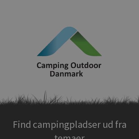
Find campingpladser ud fra
temaer