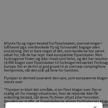
Aflyste fly og ingen besked fra flyselskabet, overnatninger i
lufthavne pga. overbookede fly og forsvundet bagage uden
erstatning. Det er bare noget af det, som kunderne har været
udsat for, når de har rejst med europæiske flyselskaber. Men
forbrugerne finder sig ikke i hvad som helst, og det har resulte
i 6.000 klager over flyselskaber til forbrugernetværket Forbrug
Europa. Der er derfor al god grund til at overveje campingferie
herhjemme, når den står på ferie for familien.
Flyrejser er dermed suverænt den vare, som europæerne klager
meste over.
”Flyrejser er klart det område, vi ser flest klager over. Der er
stadig alt for mange situationer, hvor de rejsende ikke får
ordentlig besked, når deres fly bliver aflyst eller forsinket.
Desuden ser vi ofte, at flyselskaberne afviser forbrugernes klage
så de ikke får den kompensation, de har ret til,” siger Lars Arent
×