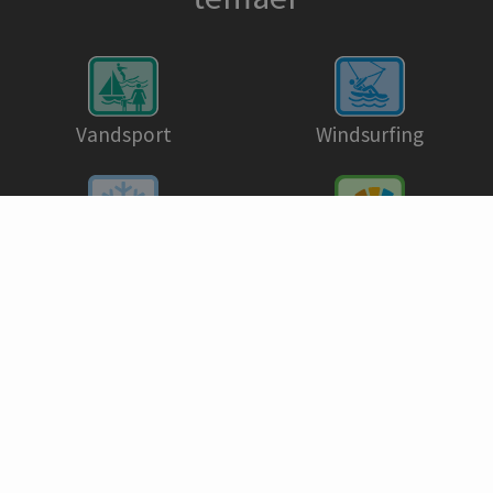
Vandsport
Windsurfing
Miljøvenlig camping ·
Vinteråbent
Green Stay
Wellness
Se alle temaer