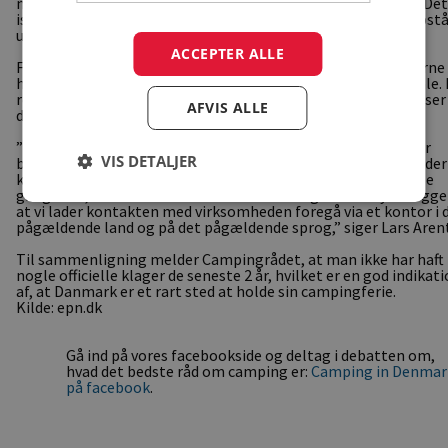
nabolande Tyskland og Sverige, som danskerne klager over. Det
især når kunderne ønsker at sende produkter retur, at der opst
uenigheder.
ACCEPTER ALLE
Forbruger Europa løser 30-40 pct. af de sager, som forbrugerne
henvender sig om, ved at virksomhederne går med til en aftale. 
resten af sagerne henviser Forbruger Europa til klageinstanser 
AFVIS ALLE
de enkelte lande.
”Vores oplevelse er, at afvisninger af krav om erstatninger er
VIS DETALJER
blevet lidt for automatiserede hos nogle virksomheder. Når der
kommer en organisation som Forbruger Europa, er det nogle
gange det, der skal til for at finde en løsning. Vores styrke ligger
at vi lader kontakten med virksomheden foregå via et kontor i 
pågældende land og på det pågældende sprog,” siger Lars Arent
Til sammenligning melder Campingrådet, at man ikke har haft
nogle officielle klager de seneste 2 år, hvilket er en god indikat
af, at Danmark er et rart sted at holde sin campingferie.
Kilde: epn.dk
Gå ind på vores facebookside og deltag i debatten om,
hvad det bedste råd om camping er:
Camping in Denmar
på facebook
.