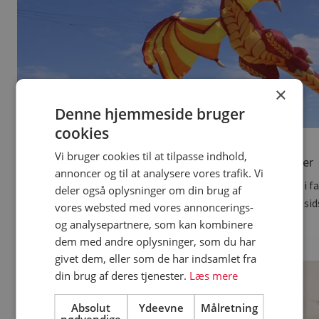
×
Denne hjemmeside bruger
cookies
18. juni 2019
Vi bruger cookies til at tilpasse indhold,
Dragende drager
annoncer og til at analysere vores trafik. Vi
I juni vil luften over Fanø igen blive omdannet til et orgie i f
deler også oplysninger om din brug af
dragefestival bliver skudt i gang. Se de flotte billeder fra si
vores websted med vores annoncerings-
og analysepartnere, som kan kombinere
dem med andre oplysninger, som du har
givet dem, eller som de har indsamlet fra
din brug af deres tjenester.
Læs mere
Absolut
Ydeevne
Målretning