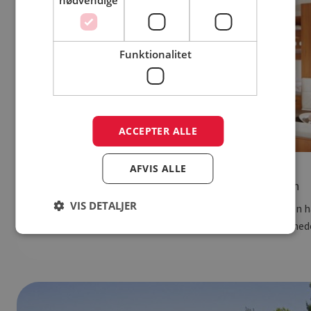
nødvendige
Funktionalitet
ACCEPTER ALLE
AFVIS ALLE
17. juni 2019
Pas på vægten
VIS DETALJER
Vi vil gerne have det hele med på ferie, og campingvognen h
man blive overrasket over, hvor meget en vogn i virkelighede