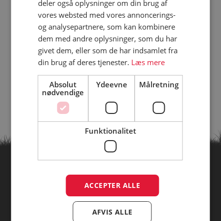
deler også oplysninger om din brug af
vores websted med vores annoncerings-
og analysepartnere, som kan kombinere
dem med andre oplysninger, som du har
givet dem, eller som de har indsamlet fra
din brug af deres tjenester.
Læs mere
Absolut
Ydeevne
Målretning
nødvendige
Funktionalitet
Find campingpladser ud fra
ACCEPTER ALLE
temaer
AFVIS ALLE