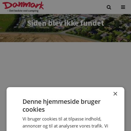
Siden blev ikke fundet
×
Denne hjemmeside bruger
Vi beklager. Siden du forsøgte at tilgå findes ikke.
cookies
Vi bruger cookies til at tilpasse indhold,
annoncer og til at analysere vores trafik. Vi