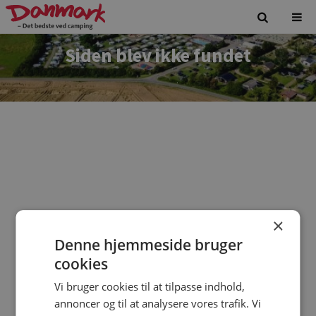
Siden blev ikke fundet
×
Denne hjemmeside bruger
Vi beklager. Siden du forsøgte at tilgå findes ikke.
cookies
Vi bruger cookies til at tilpasse indhold,
annoncer og til at analysere vores trafik. Vi