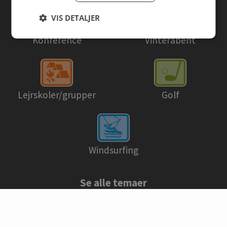
VIS DETALJER
Konference
Vinteråbent
Lejrskoler/grupper
Golf
Windsurfing
Se alle temaer
© Danske campingpladser 2026