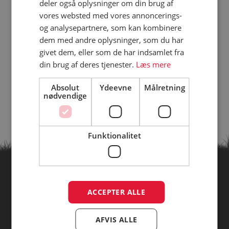
deler også oplysninger om din brug af
vores websted med vores annoncerings-
og analysepartnere, som kan kombinere
dem med andre oplysninger, som du har
givet dem, eller som de har indsamlet fra
din brug af deres tjenester.
Læs mere
Absolut
Ydeevne
Målretning
nødvendige
Funktionalitet
Find campingpladser ud fra
ACCEPTER ALLE
temaer
AFVIS ALLE