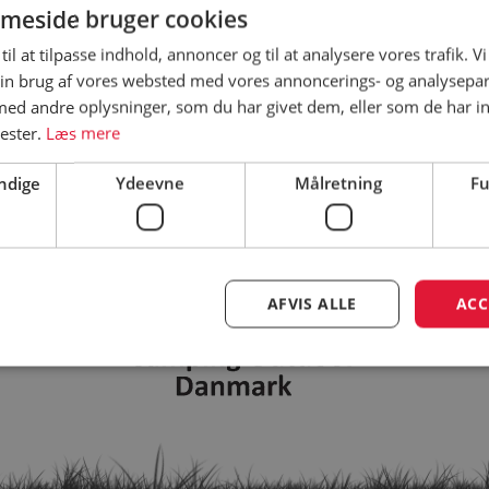
meside bruger cookies
til at tilpasse indhold, annoncer og til at analysere vores trafik. V
in brug af vores websted med vores annoncerings- og analysepa
Vi beklager. Siden du forsøgte at tilgå findes ikke.
d andre oplysninger, som du har givet dem, eller som de har in
nester.
Læs mere
ndige
Ydeevne
Målretning
Fu
AFVIS ALLE
ACC