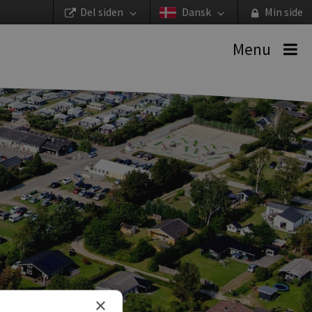
Del siden
Dansk
Min side
Menu
×