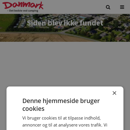
Siden blev ikke fundet
×
Denne hjemmeside bruger
Vi beklager. Siden du forsøgte at tilgå findes ikke.
cookies
Vi bruger cookies til at tilpasse indhold,
annoncer og til at analysere vores trafik. Vi