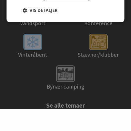
VIS DETALJER
Vandsport
Konference
Stævner/klubber
Vinteråbent
Bynær camping
Se alle temaer
© Danske campingpladser 2026