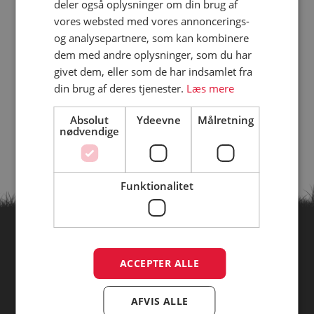
deler også oplysninger om din brug af
vores websted med vores annoncerings-
og analysepartnere, som kan kombinere
dem med andre oplysninger, som du har
givet dem, eller som de har indsamlet fra
din brug af deres tjenester.
Læs mere
Absolut
Ydeevne
Målretning
nødvendige
Funktionalitet
Find campingpladser ud fra
ACCEPTER ALLE
temaer
AFVIS ALLE