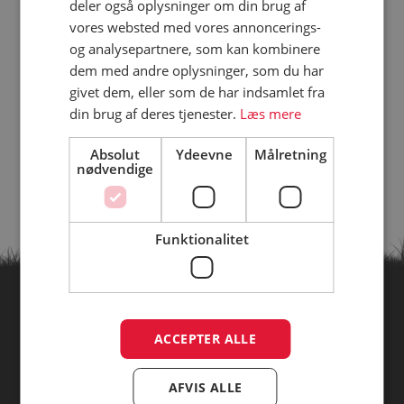
deler også oplysninger om din brug af
vores websted med vores annoncerings-
og analysepartnere, som kan kombinere
dem med andre oplysninger, som du har
givet dem, eller som de har indsamlet fra
din brug af deres tjenester.
Læs mere
Absolut
Ydeevne
Målretning
nødvendige
Funktionalitet
Find campingpladser ud fra
ACCEPTER ALLE
temaer
AFVIS ALLE