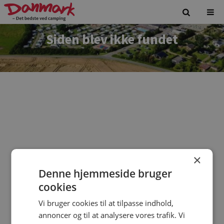
Siden blev ikke fundet
×
Denne hjemmeside bruger
Vi beklager. Siden du forsøgte at tilgå findes ikke.
cookies
Vi bruger cookies til at tilpasse indhold,
annoncer og til at analysere vores trafik. Vi