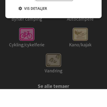
VIS DETALJER
Bynær camping
Autocampere
Cykling/cykelferie
Kano/kajak
Vandring
Se alle temaer
© Danske campingpladser 2026