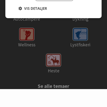
VIS DETALJER
Autocampere
Dykning
Wellness
Lystfiskeri
Heste
Se alle temaer
© Danske campingpladser 2026