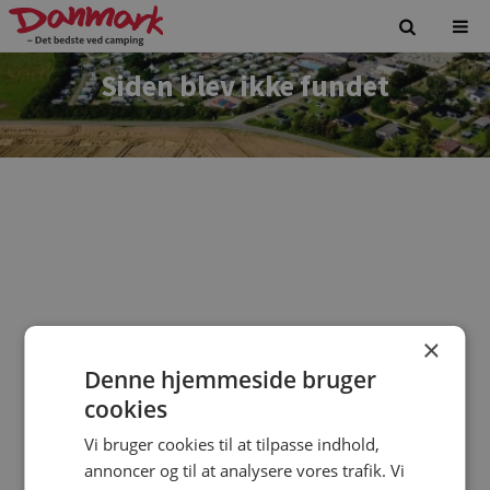
Siden blev ikke fundet
×
Denne hjemmeside bruger
Vi beklager. Siden du forsøgte at tilgå findes ikke.
cookies
Vi bruger cookies til at tilpasse indhold,
annoncer og til at analysere vores trafik. Vi