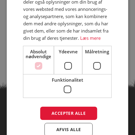
deler også oplysninger om din brug af
vores websted med vores annoncerings-
og analysepartnere, som kan kombinere
dem med andre oplysninger, som du har
givet dem, eller som de har indsamlet fra
din brug af deres tjenester.
Læs mere
Absolut
Ydeevne
Målretning
nødvendige
Funktionalitet
Find campingpladser ud fra
ACCEPTER ALLE
temaer
AFVIS ALLE